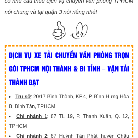
có nhu cầu thuê dịch vụ chuyển văn phòng TPHCM
nói chung và tại quận 3 nói riêng nhé!
DỊCH VỤ XE TẢI CHUYỂN VĂN PHÒNG TRỌN
GÓI TPHCM NỘI THÀNH & ĐI TỈNH – VẬN TẢI
THÀNH ĐẠT
Trụ sở
: 20/17 Bình Thành, KP.4, P. Bình Hưng Hòa
B, Bình Tân, TPHCM
Chi nhánh 1
: 87 TL 19, P. Thạnh Xuân, Q. 12,
TPHCM
Chi nhánh 2
: 87 Huỳnh Tấn Phát, huyện Châu