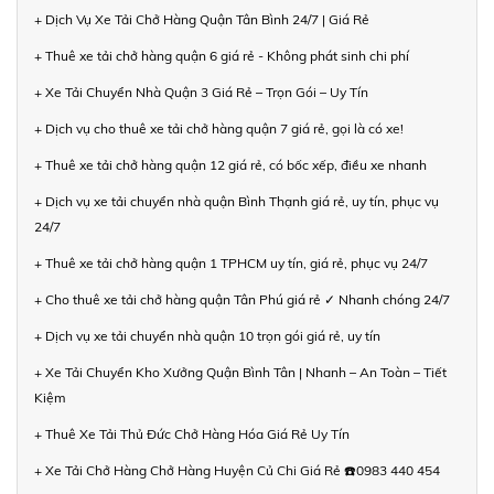
+ Dịch Vụ Xe Tải Chở Hàng Quận Tân Bình 24/7 | Giá Rẻ
+ Thuê xe tải chở hàng quận 6 giá rẻ - Không phát sinh chi phí
+ Xe Tải Chuyển Nhà Quận 3 Giá Rẻ – Trọn Gói – Uy Tín
+ Dịch vụ cho thuê xe tải chở hàng quận 7 giá rẻ, gọi là có xe!
+ Thuê xe tải chở hàng quận 12 giá rẻ, có bốc xếp, điều xe nhanh
+ Dịch vụ xe tải chuyển nhà quận Bình Thạnh giá rẻ, uy tín, phục vụ
24/7
+ Thuê xe tải chở hàng quận 1 TPHCM uy tín, giá rẻ, phục vụ 24/7
+ Cho thuê xe tải chở hàng quận Tân Phú giá rẻ ✓ Nhanh chóng 24/7
+ Dịch vụ xe tải chuyển nhà quận 10 trọn gói giá rẻ, uy tín
+ Xe Tải Chuyển Kho Xưởng Quận Bình Tân | Nhanh – An Toàn – Tiết
Kiệm
+ Thuê Xe Tải Thủ Đức Chở Hàng Hóa Giá Rẻ Uy Tín
+ Xe Tải Chở Hàng Chở Hàng Huyện Củ Chi Giá Rẻ ☎️0983 440 454