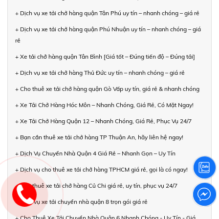
+ Dịch vụ xe tải chở hàng quận Tân Phú uy tín – nhanh chóng – giá rẻ
+ Dịch vụ xe tải chở hàng quận Phú Nhuận uy tín – nhanh chóng – giá
rẻ
+ Xe tải chở hàng quận Tân Bình [Giá tốt – Đúng tiến độ – Đúng tải]
+ Dịch vụ xe tải chở hàng Thủ Đức uy tín – nhanh chóng – giá rẻ
+ Cho thuê xe tải chở hàng quận Gò Vấp uy tín, giá rẻ & nhanh chóng
+ Xe Tải Chở Hàng Hóc Môn – Nhanh Chóng, Giá Rẻ, Có Mặt Ngay!
+ Xe Tải Chở Hàng Quận 12 – Nhanh Chóng, Giá Rẻ, Phục Vụ 24/7
+ Bạn cần thuê xe tải chở hàng TP Thuận An, hãy liên hệ ngay!
+ Dịch Vụ Chuyển Nhà Quận 4 Giá Rẻ – Nhanh Gọn – Uy Tín
+ Dịch vụ cho thuê xe tải chở hàng TPHCM giá rẻ, gọi là có ngay!
+ Cho thuê xe tải chở hàng Củ Chi giá rẻ, uy tín, phục vụ 24/7
+ Dịch vụ xe tải chuyển nhà quận 8 trọn gói giá rẻ
+ Cho Thuê Xe Tải Chuyển Nhà Quận 6 Nhanh Chóng - Uy Tín - Giá