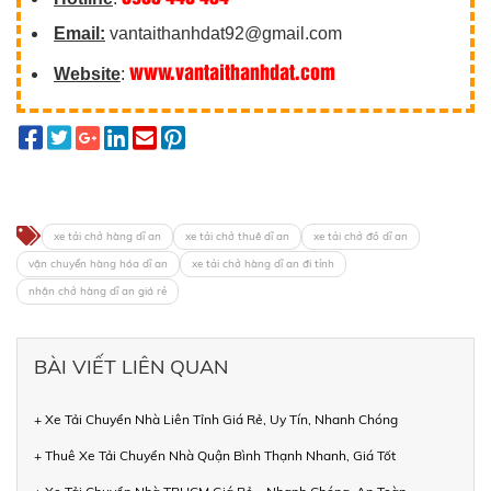
Email:
vantaithanhdat92@gmail.com
www.vantaithanhdat.com
Website
:
xe tải chở hàng dĩ an
xe tải chở thuê dĩ an
xe tải chở đồ dĩ an
vận chuyển hàng hóa dĩ an
xe tải chở hàng dĩ an đi tỉnh
nhận chở hàng dĩ an giá rẻ
BÀI VIẾT LIÊN QUAN
+ Xe Tải Chuyển Nhà Liên Tỉnh Giá Rẻ, Uy Tín, Nhanh Chóng
+ Thuê Xe Tải Chuyển Nhà Quận Bình Thạnh Nhanh, Giá Tốt