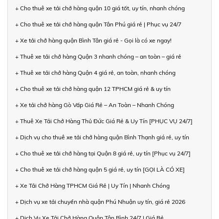
+ Cho thuê xe tải chở hàng quận 10 giá tốt, uy tín, nhanh chóng
+ Cho thuê xe tải chở hàng quận Tân Phú giá rẻ | Phục vụ 24/7
+ Xe tải chở hàng quận Bình Tân giá rẻ - Gọi là có xe ngay!
+ Thuê xe tải chở hàng Quận 3 nhanh chóng – an toàn – giá rẻ
+ Thuê xe tải chở hàng Quận 4 giá rẻ, an toàn, nhanh chóng
+ Cho thuê xe tải chở hàng quận 12 TPHCM giá rẻ & uy tín
+ Xe tải chở hàng Gò Vấp Giá Rẻ – An Toàn – Nhanh Chóng
+ Thuê Xe Tải Chở Hàng Thủ Đức Giá Rẻ & Uy Tín [PHỤC VỤ 24/7]
+ Dịch vụ cho thuê xe tải chở hàng quận Bình Thạnh giá rẻ, uy tín
+ Cho thuê xe tải chở hàng tại Quận 8 giá rẻ, uy tín [Phục vụ 24/7]
+ Cho thuê xe tải chở hàng quận 5 giá rẻ, uy tín [GỌI LÀ CÓ XE]
+ Xe Tải Chở Hàng TPHCM Giá Rẻ | Uy Tín | Nhanh Chóng
+ Dịch vụ xe tải chuyển nhà quận Phú Nhuận uy tín, giá rẻ 2026
+ Dịch Vụ Xe Tải Chở Hàng Quận Tân Bình 24/7 | Giá Rẻ