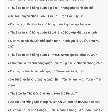
+ Thuê xe tải chở hàng quận 6 giá rẻ - Không phát sinh chi phí
+ Xe Tải Chuyển Nhà Quận 3 Giá Rẻ – Trọn Gói – Uy Tín
+ Dịch vụ cho thuê xe tải chở hàng quận 7 giá rẻ, gọi là có xe!
+ Thuê xe tải chở hàng quận 12 giá rẻ, có bốc xếp, điều xe nhanh
+ Dịch vụ xe tải chuyển nhà quận Bình Thạnh giá rẻ, uy tín, phục vụ
24/7
+ Thuê xe tải chở hàng quận 1 TPHCM uy tín, giá rẻ, phục vụ 24/7
+ Cho thuê xe tải chở hàng quận Tân Phú giá rẻ ✓ Nhanh chóng 24/7
+ Dịch vụ xe tải chuyển nhà quận 10 trọn gói giá rẻ, uy tín
+ Xe Tải Chuyển Kho Xưởng Quận Bình Tân | Nhanh – An Toàn – Tiết
Kiệm
+ Thuê Xe Tải Thủ Đức Chở Hàng Hóa Giá Rẻ Uy Tín
+ Xe Tải Chở Hàng Chở Hàng Huyện Củ Chi Giá Rẻ ☎️0983 440 454
+ Dịch Vụ Xe Tải Chở Hàng Đi Tỉnh | Nhanh Chóng – An Toàn – Giá Rẻ