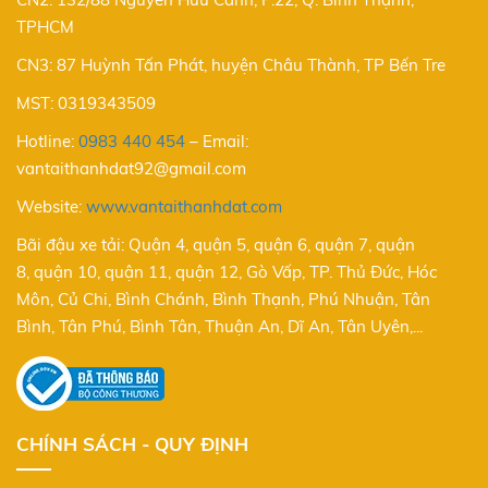
TPHCM
CN3: 87 Huỳnh Tấn Phát, huyện Châu Thành, TP Bến Tre
MST: 0319343509
Hotline:
0983 440 454
–
Email:
vantaithanhdat92@gmail.com
Website:
www.vantaithanhdat.com
Bãi đậu xe tải: Quận 4, quận 5, quận 6, quận 7, quận
8, quận 10, quận 11, quận 12, Gò Vấp, TP. Thủ Đức, Hóc
Môn, Củ Chi, Bình Chánh, Bình Thạnh, Phú Nhuận, Tân
Bình, Tân Phú, Bình Tân, Thuận An, Dĩ An, Tân Uyên,...
CHÍNH SÁCH - QUY ĐỊNH