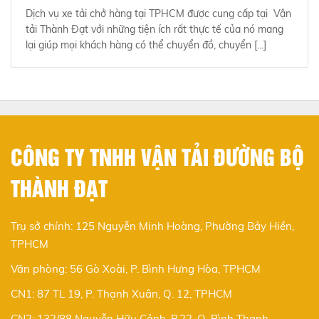
Dịch vụ xe tải chở hàng tại TPHCM được cung cấp tại Vận
tải Thành Đạt với những tiện ích rất thực tế của nó mang
lại giúp mọi khách hàng có thể chuyển đồ, chuyển [...]
CÔNG TY TNHH VẬN TẢI ĐƯỜNG BỘ
THÀNH ĐẠT
Trụ sở chính: 125 Nguyễn Minh Hoàng, Phường Bảy Hiền,
TPHCM
Văn phòng: 56 Gò Xoài, P. Bình Hưng Hòa, TPHCM
CN1: 87 TL 19, P. Thạnh Xuân, Q. 12, TPHCM
CN2: 132/88 Nguyễn Hữu Cảnh, P.22, Q. Bình Thạnh,