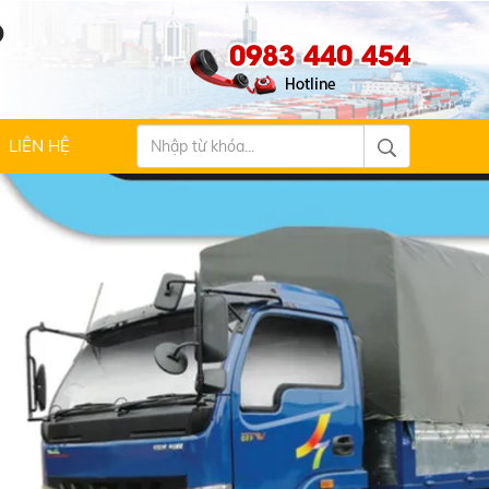
Ộ
0983 440 454
LIÊN HỆ