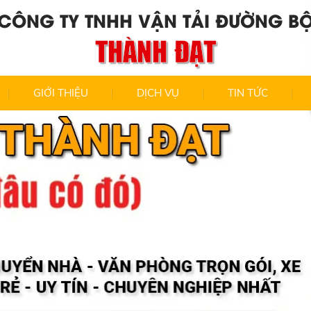
CÔNG TY TNHH VẬN TẢI ĐƯỜNG B
THÀNH ĐẠT
GIỚI THIỆU
DỊCH VỤ
TIN TỨC