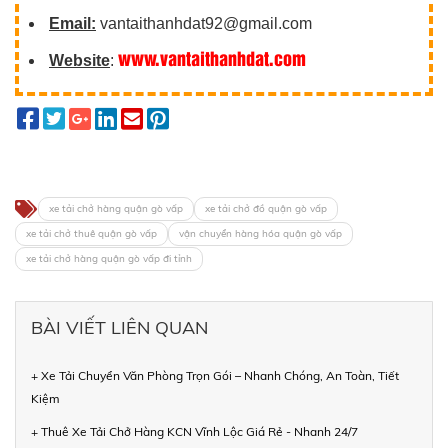
Email:
vantaithanhdat92@gmail.com
www.vantaithanhdat.com
Website
:
xe tải chở hàng quận gò vấp
xe tải chở đồ quận gò vấp
xe tải chở thuê quận gò vấp
vận chuyển hàng hóa quận gò vấp
xe tải chở hàng quận gò vấp đi tỉnh
BÀI VIẾT LIÊN QUAN
+ Xe Tải Chuyển Văn Phòng Trọn Gói – Nhanh Chóng, An Toàn, Tiết
Kiệm
+ Thuê Xe Tải Chở Hàng KCN Vĩnh Lộc Giá Rẻ - Nhanh 24/7