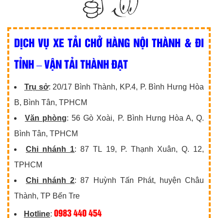
DỊCH VỤ XE TẢI CHỞ HÀNG NỘI THÀNH & ĐI
TỈNH – VẬN TẢI THÀNH ĐẠT
Trụ sở
: 20/17 Bình Thành, KP.4, P. Bình Hưng Hòa
B, Bình Tân, TPHCM
Văn phòng
: 56 Gò Xoài, P. Bình Hưng Hòa A, Q.
Bình Tân, TPHCM
Chi nhánh 1
: 87 TL 19, P. Thạnh Xuân, Q. 12,
TPHCM
Chi nhánh 2
: 87 Huỳnh Tấn Phát, huyện Châu
Thành, TP Bến Tre
0983 440 454
Hotline
: