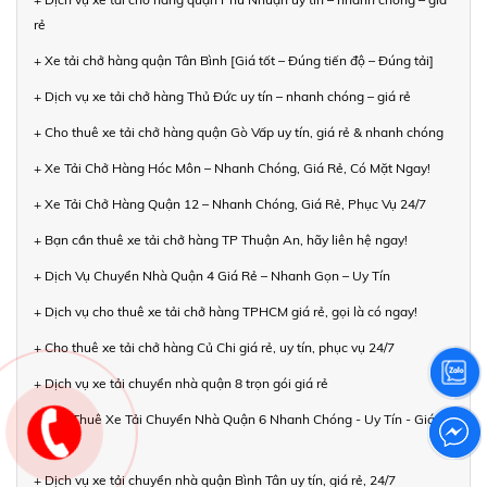
rẻ
+ Xe tải chở hàng quận Tân Bình [Giá tốt – Đúng tiến độ – Đúng tải]
+ Dịch vụ xe tải chở hàng Thủ Đức uy tín – nhanh chóng – giá rẻ
+ Cho thuê xe tải chở hàng quận Gò Vấp uy tín, giá rẻ & nhanh chóng
+ Xe Tải Chở Hàng Hóc Môn – Nhanh Chóng, Giá Rẻ, Có Mặt Ngay!
+ Xe Tải Chở Hàng Quận 12 – Nhanh Chóng, Giá Rẻ, Phục Vụ 24/7
+ Bạn cần thuê xe tải chở hàng TP Thuận An, hãy liên hệ ngay!
+ Dịch Vụ Chuyển Nhà Quận 4 Giá Rẻ – Nhanh Gọn – Uy Tín
+ Dịch vụ cho thuê xe tải chở hàng TPHCM giá rẻ, gọi là có ngay!
+ Cho thuê xe tải chở hàng Củ Chi giá rẻ, uy tín, phục vụ 24/7
+ Dịch vụ xe tải chuyển nhà quận 8 trọn gói giá rẻ
+ Cho Thuê Xe Tải Chuyển Nhà Quận 6 Nhanh Chóng - Uy Tín - Giá
Rẻ
+ Dịch vụ xe tải chuyển nhà quận Bình Tân uy tín, giá rẻ, 24/7