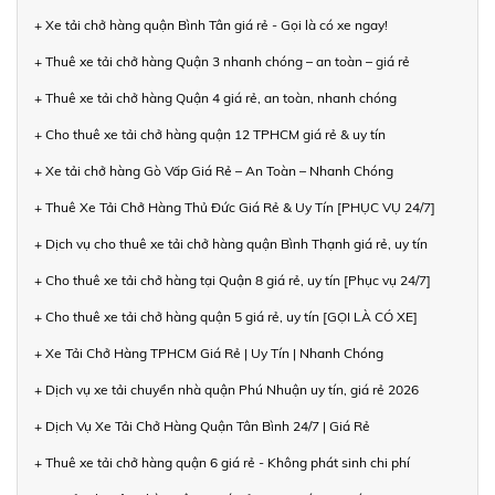
+ Xe tải chở hàng quận Bình Tân giá rẻ - Gọi là có xe ngay!
+ Thuê xe tải chở hàng Quận 3 nhanh chóng – an toàn – giá rẻ
+ Thuê xe tải chở hàng Quận 4 giá rẻ, an toàn, nhanh chóng
+ Cho thuê xe tải chở hàng quận 12 TPHCM giá rẻ & uy tín
+ Xe tải chở hàng Gò Vấp Giá Rẻ – An Toàn – Nhanh Chóng
+ Thuê Xe Tải Chở Hàng Thủ Đức Giá Rẻ & Uy Tín [PHỤC VỤ 24/7]
+ Dịch vụ cho thuê xe tải chở hàng quận Bình Thạnh giá rẻ, uy tín
+ Cho thuê xe tải chở hàng tại Quận 8 giá rẻ, uy tín [Phục vụ 24/7]
+ Cho thuê xe tải chở hàng quận 5 giá rẻ, uy tín [GỌI LÀ CÓ XE]
+ Xe Tải Chở Hàng TPHCM Giá Rẻ | Uy Tín | Nhanh Chóng
+ Dịch vụ xe tải chuyển nhà quận Phú Nhuận uy tín, giá rẻ 2026
+ Dịch Vụ Xe Tải Chở Hàng Quận Tân Bình 24/7 | Giá Rẻ
+ Thuê xe tải chở hàng quận 6 giá rẻ - Không phát sinh chi phí