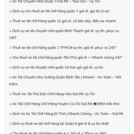
+ Xe Tải Chuyển Nhà Quận 3 Giá Rẻ – Trọn Gói – Uy Tín
+ Dịch vụ cho thuê xe tải chở hàng quận 7 giá rẻ, gọi là có xe!
+ Thuê xe tải chở hàng quận 12 giá rẻ, có bốc xếp, điều xe nhanh
+ Dịch vụ xe tải chuyển nhà quận Bình Thạnh giá rẻ, uy tín, phục vụ
24/7
+ Thuê xe tải chở hàng quận 1 TPHCM uy tín, giá rẻ, phục vụ 24/7
+ Cho thuê xe tải chở hàng quận Tân Phú giá rẻ ✓ Nhanh chóng 24/7
+ Dịch vụ xe tải chuyển nhà quận 10 trọn gói giá rẻ, uy tín
+ Xe Tải Chuyển Kho Xưởng Quận Bình Tân | Nhanh – An Toàn – Tiết
Kiệm
+ Thuê Xe Tải Thủ Đức Chở Hàng Hóa Giá Rẻ Uy Tín
+ Xe Tải Chở Hàng Chở Hàng Huyện Củ Chi Giá Rẻ ☎️0983 440 454
+ Dịch Vụ Xe Tải Chở Hàng Đi Tỉnh | Nhanh Chóng – An Toàn – Giá Rẻ
+ Dịch vụ thuê xe tải chở hàng tại Quận 6 giá rẻ & uy tín nhất
+ Cho thuê xe tải chở hàng quận 4 ✓ Giá rẻ ✓ Phục vụ 24/7