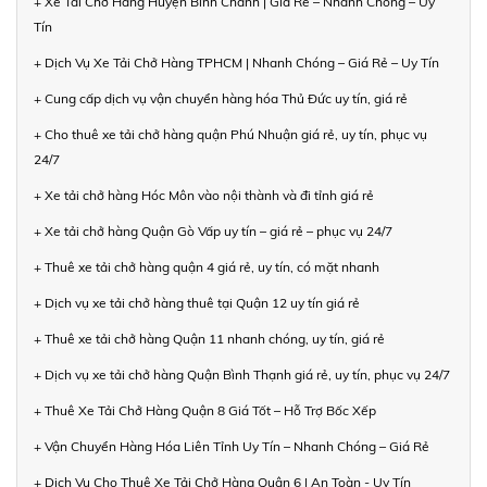
+ Xe Tải Chở Hàng Huyện Bình Chánh | Giá Rẻ – Nhanh Chóng – Uy
Tín
+ Dịch Vụ Xe Tải Chở Hàng TPHCM | Nhanh Chóng – Giá Rẻ – Uy Tín
+ Cung cấp dịch vụ vận chuyển hàng hóa Thủ Đức uy tín, giá rẻ
+ Cho thuê xe tải chở hàng quận Phú Nhuận giá rẻ, uy tín, phục vụ
24/7
+ Xe tải chở hàng Hóc Môn vào nội thành và đi tỉnh giá rẻ
+ Xe tải chở hàng Quận Gò Vấp uy tín – giá rẻ – phục vụ 24/7
+ Thuê xe tải chở hàng quận 4 giá rẻ, uy tín, có mặt nhanh
+ Dịch vụ xe tải chở hàng thuê tại Quận 12 uy tín giá rẻ
+ Thuê xe tải chở hàng Quận 11 nhanh chóng, uy tín, giá rẻ
+ Dịch vụ xe tải chở hàng Quận Bình Thạnh giá rẻ, uy tín, phục vụ 24/7
+ Thuê Xe Tải Chở Hàng Quận 8 Giá Tốt – Hỗ Trợ Bốc Xếp
+ Vận Chuyển Hàng Hóa Liên Tỉnh Uy Tín – Nhanh Chóng – Giá Rẻ
+ Dịch Vụ Cho Thuê Xe Tải Chở Hàng Quận 6 | An Toàn - Uy Tín