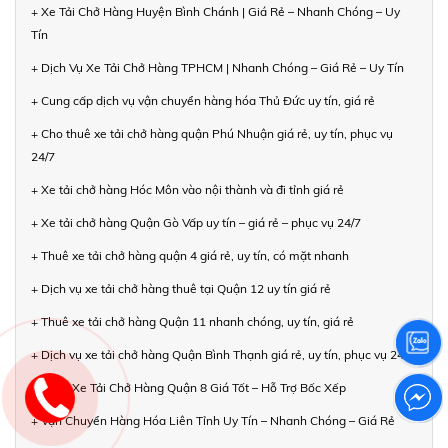
+ Xe Tải Chở Hàng Huyện Bình Chánh | Giá Rẻ – Nhanh Chóng – Uy
Tín
+ Dịch Vụ Xe Tải Chở Hàng TPHCM | Nhanh Chóng – Giá Rẻ – Uy Tín
+ Cung cấp dịch vụ vận chuyển hàng hóa Thủ Đức uy tín, giá rẻ
+ Cho thuê xe tải chở hàng quận Phú Nhuận giá rẻ, uy tín, phục vụ
24/7
+ Xe tải chở hàng Hóc Môn vào nội thành và đi tỉnh giá rẻ
+ Xe tải chở hàng Quận Gò Vấp uy tín – giá rẻ – phục vụ 24/7
+ Thuê xe tải chở hàng quận 4 giá rẻ, uy tín, có mặt nhanh
+ Dịch vụ xe tải chở hàng thuê tại Quận 12 uy tín giá rẻ
+ Thuê xe tải chở hàng Quận 11 nhanh chóng, uy tín, giá rẻ
+ Dịch vụ xe tải chở hàng Quận Bình Thạnh giá rẻ, uy tín, phục vụ 24/7
+ Thuê Xe Tải Chở Hàng Quận 8 Giá Tốt – Hỗ Trợ Bốc Xếp
+ Vận Chuyển Hàng Hóa Liên Tỉnh Uy Tín – Nhanh Chóng – Giá Rẻ