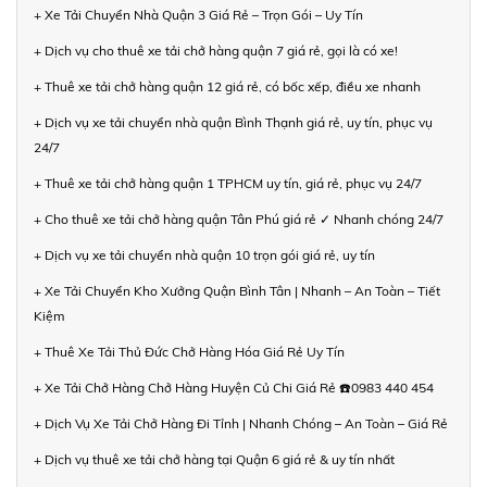
+ Xe Tải Chuyển Nhà Quận 3 Giá Rẻ – Trọn Gói – Uy Tín
+ Dịch vụ cho thuê xe tải chở hàng quận 7 giá rẻ, gọi là có xe!
+ Thuê xe tải chở hàng quận 12 giá rẻ, có bốc xếp, điều xe nhanh
+ Dịch vụ xe tải chuyển nhà quận Bình Thạnh giá rẻ, uy tín, phục vụ
24/7
+ Thuê xe tải chở hàng quận 1 TPHCM uy tín, giá rẻ, phục vụ 24/7
+ Cho thuê xe tải chở hàng quận Tân Phú giá rẻ ✓ Nhanh chóng 24/7
+ Dịch vụ xe tải chuyển nhà quận 10 trọn gói giá rẻ, uy tín
+ Xe Tải Chuyển Kho Xưởng Quận Bình Tân | Nhanh – An Toàn – Tiết
Kiệm
+ Thuê Xe Tải Thủ Đức Chở Hàng Hóa Giá Rẻ Uy Tín
+ Xe Tải Chở Hàng Chở Hàng Huyện Củ Chi Giá Rẻ ☎️0983 440 454
+ Dịch Vụ Xe Tải Chở Hàng Đi Tỉnh | Nhanh Chóng – An Toàn – Giá Rẻ
+ Dịch vụ thuê xe tải chở hàng tại Quận 6 giá rẻ & uy tín nhất