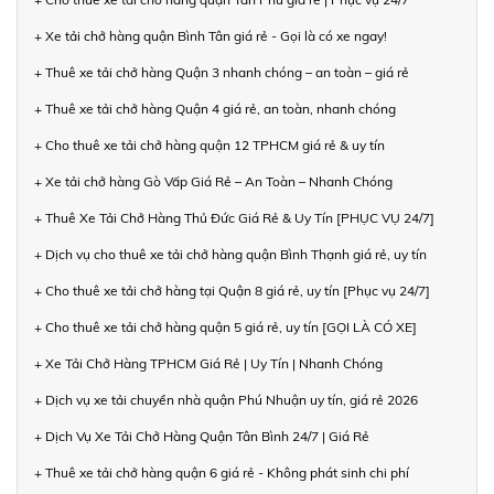
+ Xe tải chở hàng quận Bình Tân giá rẻ - Gọi là có xe ngay!
+ Thuê xe tải chở hàng Quận 3 nhanh chóng – an toàn – giá rẻ
+ Thuê xe tải chở hàng Quận 4 giá rẻ, an toàn, nhanh chóng
+ Cho thuê xe tải chở hàng quận 12 TPHCM giá rẻ & uy tín
+ Xe tải chở hàng Gò Vấp Giá Rẻ – An Toàn – Nhanh Chóng
+ Thuê Xe Tải Chở Hàng Thủ Đức Giá Rẻ & Uy Tín [PHỤC VỤ 24/7]
+ Dịch vụ cho thuê xe tải chở hàng quận Bình Thạnh giá rẻ, uy tín
+ Cho thuê xe tải chở hàng tại Quận 8 giá rẻ, uy tín [Phục vụ 24/7]
+ Cho thuê xe tải chở hàng quận 5 giá rẻ, uy tín [GỌI LÀ CÓ XE]
+ Xe Tải Chở Hàng TPHCM Giá Rẻ | Uy Tín | Nhanh Chóng
+ Dịch vụ xe tải chuyển nhà quận Phú Nhuận uy tín, giá rẻ 2026
+ Dịch Vụ Xe Tải Chở Hàng Quận Tân Bình 24/7 | Giá Rẻ
+ Thuê xe tải chở hàng quận 6 giá rẻ - Không phát sinh chi phí