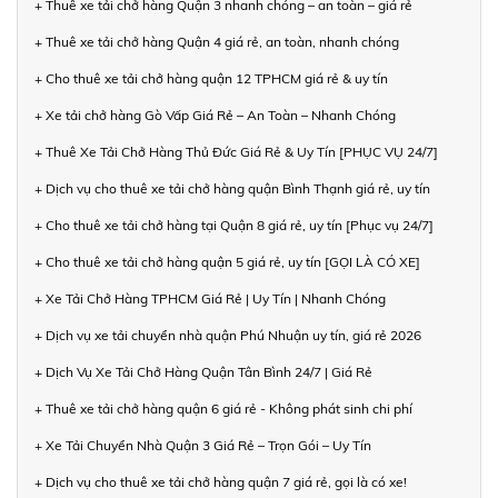
+ Thuê xe tải chở hàng Quận 3 nhanh chóng – an toàn – giá rẻ
+ Thuê xe tải chở hàng Quận 4 giá rẻ, an toàn, nhanh chóng
+ Cho thuê xe tải chở hàng quận 12 TPHCM giá rẻ & uy tín
+ Xe tải chở hàng Gò Vấp Giá Rẻ – An Toàn – Nhanh Chóng
+ Thuê Xe Tải Chở Hàng Thủ Đức Giá Rẻ & Uy Tín [PHỤC VỤ 24/7]
+ Dịch vụ cho thuê xe tải chở hàng quận Bình Thạnh giá rẻ, uy tín
+ Cho thuê xe tải chở hàng tại Quận 8 giá rẻ, uy tín [Phục vụ 24/7]
+ Cho thuê xe tải chở hàng quận 5 giá rẻ, uy tín [GỌI LÀ CÓ XE]
+ Xe Tải Chở Hàng TPHCM Giá Rẻ | Uy Tín | Nhanh Chóng
+ Dịch vụ xe tải chuyển nhà quận Phú Nhuận uy tín, giá rẻ 2026
+ Dịch Vụ Xe Tải Chở Hàng Quận Tân Bình 24/7 | Giá Rẻ
+ Thuê xe tải chở hàng quận 6 giá rẻ - Không phát sinh chi phí
+ Xe Tải Chuyển Nhà Quận 3 Giá Rẻ – Trọn Gói – Uy Tín
+ Dịch vụ cho thuê xe tải chở hàng quận 7 giá rẻ, gọi là có xe!