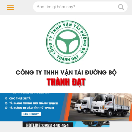
CÔNG TY TNHH VẬN TẢI ĐƯỜNG BỘ
THÀNH ĐẠT