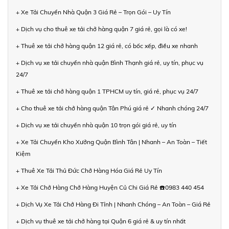
+ Xe Tải Chuyển Nhà Quận 3 Giá Rẻ – Trọn Gói – Uy Tín
+ Dịch vụ cho thuê xe tải chở hàng quận 7 giá rẻ, gọi là có xe!
+ Thuê xe tải chở hàng quận 12 giá rẻ, có bốc xếp, điều xe nhanh
+ Dịch vụ xe tải chuyển nhà quận Bình Thạnh giá rẻ, uy tín, phục vụ
24/7
+ Thuê xe tải chở hàng quận 1 TPHCM uy tín, giá rẻ, phục vụ 24/7
+ Cho thuê xe tải chở hàng quận Tân Phú giá rẻ ✓ Nhanh chóng 24/7
+ Dịch vụ xe tải chuyển nhà quận 10 trọn gói giá rẻ, uy tín
+ Xe Tải Chuyển Kho Xưởng Quận Bình Tân | Nhanh – An Toàn – Tiết
Kiệm
+ Thuê Xe Tải Thủ Đức Chở Hàng Hóa Giá Rẻ Uy Tín
+ Xe Tải Chở Hàng Chở Hàng Huyện Củ Chi Giá Rẻ ☎️0983 440 454
+ Dịch Vụ Xe Tải Chở Hàng Đi Tỉnh | Nhanh Chóng – An Toàn – Giá Rẻ
+ Dịch vụ thuê xe tải chở hàng tại Quận 6 giá rẻ & uy tín nhất