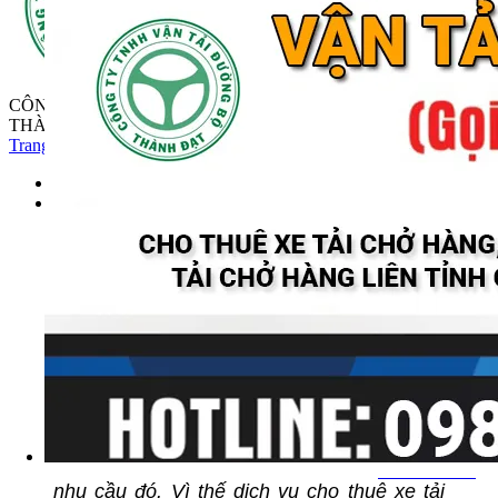
CÔNG TY TNHH VẬN TẢI ĐƯỜNG BỘ
THÀNH ĐẠT
Trang chủ
Tin Tức
Dịch vụ cho thuê xe tải chở hàng TPHCM ✅...
13/03/2023
1452
Ngày nay ngành xuất nhập khẩu nói chung
và vận tải hoàng hóa nói riêng ngày trở nên
phát triển. Đồng thời nhu cầu tiêu dùng có