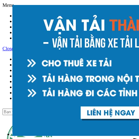
Menu
Trang chủ
Giới thiệu
Open submenu ( Dịch Vụ )
Dịch Vụ
Tin Tức
Liên hệ
Close submenu ( Dịch Vụ )
Dịch Vụ
THUÊ XE TẢI CHỞ HÀNG
CHUYỂN NHÀ TRỌN GÓI
CHUYỂN VĂN PHÒNG TRỌN GÓI
CHUYỂN KHO XƯỞNG TRỌN GÓI
NHẬN CHỞ HÀNG CHO CÔNG TY
NHẬN CHỞ HÀNG LIÊN TỈNH
NHẬN BỐC XẾP HÀNG HÓA
LÀM PHÙ HIỆU XE TẢI - XE HỢP ĐỒNG