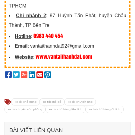
TPHCM
Chi nhánh 2
: 87 Huỳnh Tấn Phát, huyện Châu
Thành, TP Bến Tre
0983 440 454
Hotline
:
Email:
vantaithanhdat92@gmail.com
www.vantaithanhdat.com
Website
:
xe tải chở hàng
xe tải chở đồ
xe tải chuyển nhà
xe tải chuyển văn phòng
xe tải chở hàng liên tỉnh
xe tải chở hàng đi tỉnh
BÀI VIẾT LIÊN QUAN