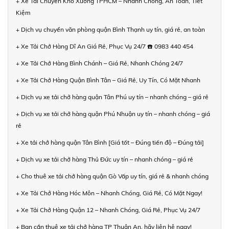
+ Xe Tải Chuyển Kho Xưởng TPHCM – Nhanh Chóng, An Toàn, Tiết
Kiệm
+ Dịch vụ chuyển văn phòng quận Bình Thạnh uy tín, giá rẻ, an toàn
+ Xe Tải Chở Hàng Dĩ An Giá Rẻ, Phục Vụ 24/7 ☎️ 0983 440 454
+ Xe Tải Chở Hàng Bình Chánh – Giá Rẻ, Nhanh Chóng 24/7
+ Xe Tải Chở Hàng Quận Bình Tân – Giá Rẻ, Uy Tín, Có Mặt Nhanh
+ Dịch vụ xe tải chở hàng quận Tân Phú uy tín – nhanh chóng – giá rẻ
+ Dịch vụ xe tải chở hàng quận Phú Nhuận uy tín – nhanh chóng – giá
rẻ
+ Xe tải chở hàng quận Tân Bình [Giá tốt – Đúng tiến độ – Đúng tải]
+ Dịch vụ xe tải chở hàng Thủ Đức uy tín – nhanh chóng – giá rẻ
+ Cho thuê xe tải chở hàng quận Gò Vấp uy tín, giá rẻ & nhanh chóng
+ Xe Tải Chở Hàng Hóc Môn – Nhanh Chóng, Giá Rẻ, Có Mặt Ngay!
+ Xe Tải Chở Hàng Quận 12 – Nhanh Chóng, Giá Rẻ, Phục Vụ 24/7
+ Bạn cần thuê xe tải chở hàng TP Thuận An, hãy liên hệ ngay!