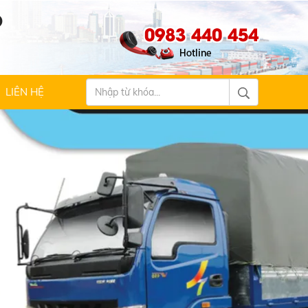
Ộ
0983 440 454
LIÊN HỆ