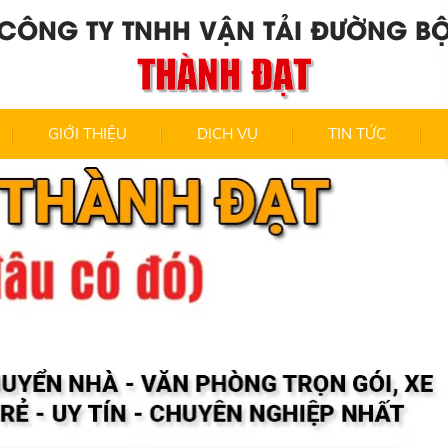
CÔNG TY TNHH VẬN TẢI ĐƯỜNG B
THÀNH ĐẠT
GIỚI THIỆU
DỊCH VỤ
TIN TỨC