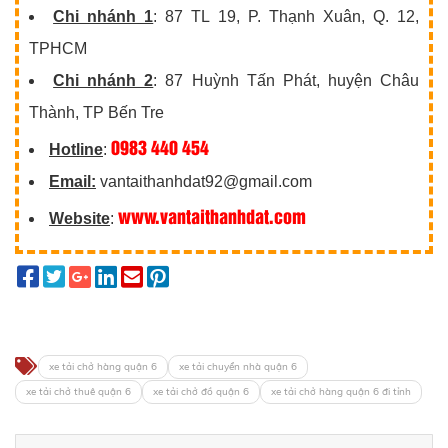
Chi nhánh 1
: 87 TL 19, P. Thạnh Xuân, Q. 12,
TPHCM
Chi nhánh 2
: 87 Huỳnh Tấn Phát, huyện Châu
Thành, TP Bến Tre
0983 440 454
Hotline
:
Email:
vantaithanhdat92@gmail.com
www.vantaithanhdat.com
Website
:
xe tải chở hàng quận 6
xe tải chuyển nhà quận 6
xe tải chở thuê quận 6
xe tải chở đồ quận 6
xe tải chở hàng quận 6 đi tỉnh