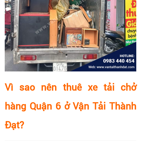
Vì sao nên thuê xe tải chở
hàng Quận 6 ở
Vận Tải Thành
Đạt
?