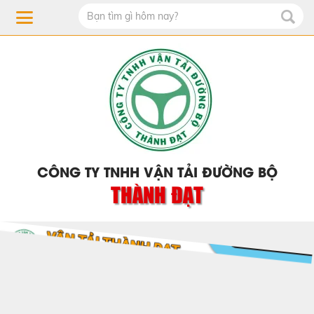
CÔNG TY TNHH VẬN TẢI ĐƯỜNG BỘ
THÀNH ĐẠT