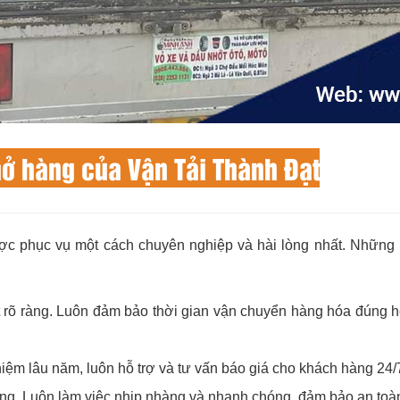
chở hàng của Vận Tải Thành Đạt
ợc phục vụ một cách chuyên nghiệp và hài lòng nhất. Nhữn
t rõ ràng. Luôn đảm bảo thời gian vận chuyển hàng hóa đúng h
iệm lâu năm, luôn hỗ trợ và tư vấn báo giá cho khách hàng 24/
ường. Luôn làm việc nhịp nhàng và nhanh chóng, đảm bảo an to