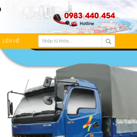
Ộ
0983 440 454
LIÊN HỆ