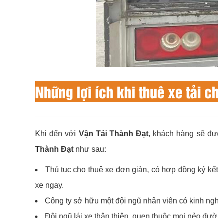
Những lợi ích khi thuê xe tải 
Khi đến với
Vận Tải Thành Đạt
, khách hàng sẽ đư
Thành Đạt
như sau:
Thủ tục cho thuê xe đơn giản, có hợp đồng ký kế
xe ngay.
Công ty sở hữu một đội ngũ nhân viên có kinh ngh
Đội ngũ lái xe thân thiện, quen thuộc mọi nẻo đ