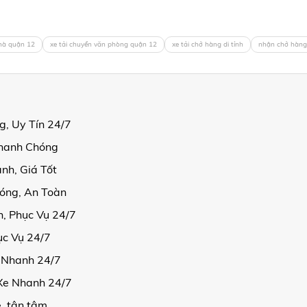
nhà quận 12
xe tải chuyển văn phòng quận 12
xe tải chở hàng di tỉnh
nhận chở hàng
, Uy Tín 24/7
Nhanh Chóng
nh, Giá Tốt
óng, An Toàn
, Phục Vụ 24/7
ục Vụ 24/7
e Nhanh 24/7
 Xe Nhanh 24/7
ẻ, tận tâm