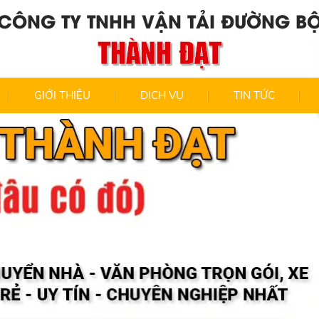
CÔNG TY TNHH VẬN TẢI ĐƯỜNG B
THÀNH ĐẠT
GIỚI THIỆU
DỊCH VỤ
TIN TỨC