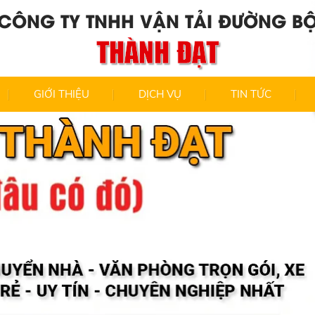
CÔNG TY TNHH VẬN TẢI ĐƯỜNG B
THÀNH ĐẠT
GIỚI THIỆU
DỊCH VỤ
TIN TỨC