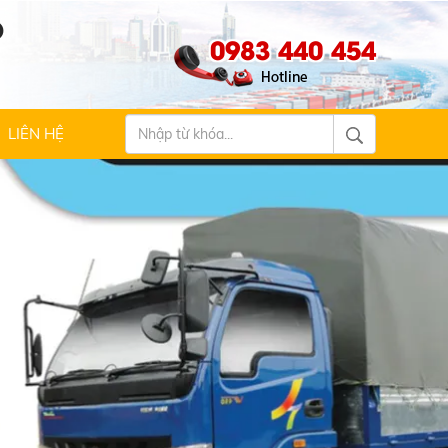
Ộ
0983 440 454
LIÊN HỆ