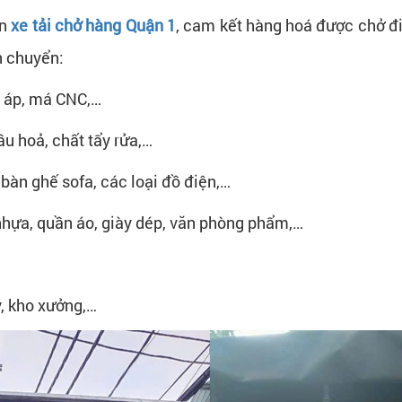
ến
xe tải chở hàng Quận 1
, cam kết hàng hoá được chở đi
n chuyển:
 áp, má CNC,…
dầu hoả, chất tẩy rửa,…
, bàn ghế sofa, các loại đồ điện,…
t nhựa, quần áo, giày dép, văn phòng phẩm,…
y, kho xưởng,…