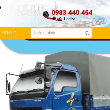
Ộ
0983 440 454
LIÊN HỆ