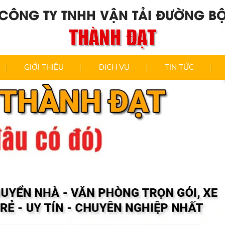
CÔNG TY TNHH VẬN TẢI ĐƯỜNG B
THÀNH ĐẠT
GIỚI THIỆU
DỊCH VỤ
TIN TỨC