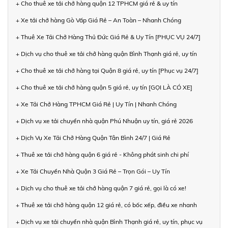
+ Cho thuê xe tải chở hàng quận 12 TPHCM giá rẻ & uy tín
+ Xe tải chở hàng Gò Vấp Giá Rẻ – An Toàn – Nhanh Chóng
+ Thuê Xe Tải Chở Hàng Thủ Đức Giá Rẻ & Uy Tín [PHỤC VỤ 24/7]
+ Dịch vụ cho thuê xe tải chở hàng quận Bình Thạnh giá rẻ, uy tín
+ Cho thuê xe tải chở hàng tại Quận 8 giá rẻ, uy tín [Phục vụ 24/7]
+ Cho thuê xe tải chở hàng quận 5 giá rẻ, uy tín [GỌI LÀ CÓ XE]
+ Xe Tải Chở Hàng TPHCM Giá Rẻ | Uy Tín | Nhanh Chóng
+ Dịch vụ xe tải chuyển nhà quận Phú Nhuận uy tín, giá rẻ 2026
+ Dịch Vụ Xe Tải Chở Hàng Quận Tân Bình 24/7 | Giá Rẻ
+ Thuê xe tải chở hàng quận 6 giá rẻ - Không phát sinh chi phí
+ Xe Tải Chuyển Nhà Quận 3 Giá Rẻ – Trọn Gói – Uy Tín
+ Dịch vụ cho thuê xe tải chở hàng quận 7 giá rẻ, gọi là có xe!
+ Thuê xe tải chở hàng quận 12 giá rẻ, có bốc xếp, điều xe nhanh
+ Dịch vụ xe tải chuyển nhà quận Bình Thạnh giá rẻ, uy tín, phục vụ