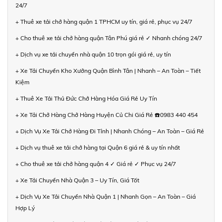
24/7
+ Thuê xe tải chở hàng quận 1 TPHCM uy tín, giá rẻ, phục vụ 24/7
+ Cho thuê xe tải chở hàng quận Tân Phú giá rẻ ✓ Nhanh chóng 24/7
+ Dịch vụ xe tải chuyển nhà quận 10 trọn gói giá rẻ, uy tín
+ Xe Tải Chuyển Kho Xưởng Quận Bình Tân | Nhanh – An Toàn – Tiết
Kiệm
+ Thuê Xe Tải Thủ Đức Chở Hàng Hóa Giá Rẻ Uy Tín
+ Xe Tải Chở Hàng Chở Hàng Huyện Củ Chi Giá Rẻ ☎️0983 440 454
+ Dịch Vụ Xe Tải Chở Hàng Đi Tỉnh | Nhanh Chóng – An Toàn – Giá Rẻ
+ Dịch vụ thuê xe tải chở hàng tại Quận 6 giá rẻ & uy tín nhất
+ Cho thuê xe tải chở hàng quận 4 ✓ Giá rẻ ✓ Phục vụ 24/7
+ Xe Tải Chuyển Nhà Quận 3 – Uy Tín, Giá Tốt
+ Dịch Vụ Xe Tải Chuyển Nhà Quận 1 | Nhanh Gọn – An Toàn – Giá
Hợp Lý