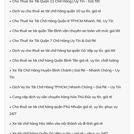
+ Cho Thuê Xe Tải Quận 11 Chở Hàng | Uy Tín - Giá Tốt
+ Dịch vụ cho thuê xe tải chở hàng quận 10 uy tín, giá rẻ
+ Cho Thuê Xe Tải Chở Hàng Quận 8 TPHCM Nhanh, Rẻ, Uy Tín
+ Cho thuê xe tải quận Tân Bình vận chuyển an toàn với mức giá tốt
+ Cho Thuê Xe Tải Quận 7 Chở Hàng Uy Tín & Giá Rẻ
+ Dịch vụ cho thuê xe tải chở hàng tại quận Gò Vấp uy tín, giá tốt
+ Cho thuê xe tải chở hàng Quận Bình Tân giá rẻ, uy tín, chất lượng
+ Xe Tải Chở Hàng Huyện Bình Chánh | Giá Rẻ – Nhanh Chóng – Uy
Tín
+ Dịch Vụ Xe Tải Chở Hàng TPHCM | Nhanh Chóng – Giá Rẻ – Uy Tín
+ Cung cấp dịch vụ vận chuyển hàng hóa Thủ Đức uy tín, giá rẻ
+ Cho thuê xe tải chở hàng quận Phú Nhuận giá rẻ, uy tín, phục vụ
24/7
+ Xe tải chở hàng Hóc Môn vào nội thành và đi tỉnh giá rẻ
+ Xe tải chở hàng Quận Gò Vấp uy tín – giá rẻ – phục vụ 24/7