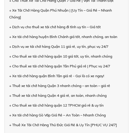
+ Cho Thuê Xe Tải Chở Hàng Quận 7 Giá Rẻ | Vận Tải Thành Đạt
+ Xe Tải Chở Hàng Quận Phú Nhuận | [Uy Tín – Giá Rẻ – Nhanh
Chóng]
+ Dịch vụ cho thuê xe tải chở hàng đi tỉnh uy tín – Giá tốt
+ Xe tải chở hàng huyện Bình Chánh giá tốt, nhanh chóng, an toàn
+ Dịch vụ xe tải chở hàng Quận 11 giá rẻ, uy tín, phục vụ 24/7
+ Cho thuê xe tải chở hàng quận 10 giá tốt, uy tín, nhanh chóng
+ Cho thuê xe tải chở hàng quận Tân Phú giá rẻ | Phục vụ 24/7
+ Xe tải chở hàng quận Bình Tân giá rẻ - Gọi là có xe ngay!
+ Thuê xe tải chở hàng Quận 3 nhanh chóng – an toàn – giá rẻ
+ Thuê xe tải chở hàng Quận 4 giá rẻ, an toàn, nhanh chóng
+ Cho thuê xe tải chở hàng quận 12 TPHCM giá rẻ & uy tín
+ Xe tải chở hàng Gò Vấp Giá Rẻ – An Toàn – Nhanh Chóng
+ Thuê Xe Tải Chở Hàng Thủ Đức Giá Rẻ & Uy Tín [PHỤC VỤ 24/7]