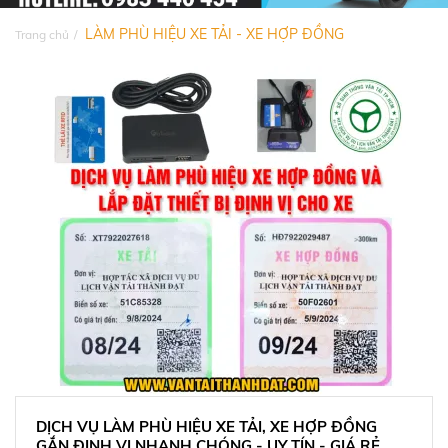
LÀM PHÙ HIỆU XE TẢI - XE HỢP ĐỒNG
Trang chủ
DỊCH VỤ LÀM PHÙ HIỆU XE TẢI, XE HỢP ĐỒNG
GẮN ĐỊNH VỊ NHANH CHÓNG - UY TÍN - GIÁ RẺ