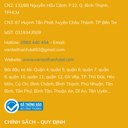
CN2: 132/88 Nguyễn Hữu Cảnh, P.22, Q. Bình Thạnh,
TPHCM
CN3: 87 Huỳnh Tấn Phát, huyện Châu Thành, TP Bến Tre
MST: 0319343509
Hotline:
0983 440 454
–
Email:
vantaithanhdat92@gmail.com
Website:
www.vantaithanhdat.com
Bãi đậu xe tải: Quận 4, quận 5, quận 6, quận 7, quận
8, quận 10, quận 11, quận 12, Gò Vấp, TP. Thủ Đức, Hóc
Môn, Củ Chi, Bình Chánh, Bình Thạnh, Phú Nhuận, Tân
Bình, Tân Phú, Bình Tân, Thuận An, Dĩ An, Tân Uyên,...
CHÍNH SÁCH - QUY ĐỊNH