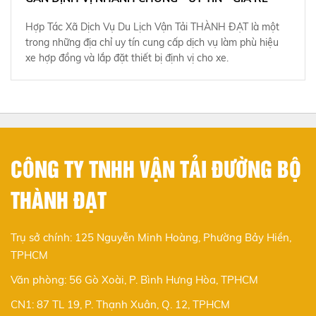
Hợp Tác Xã Dịch Vụ Du Lịch Vận Tải THÀNH ĐẠT là một
trong những địa chỉ uy tín cung cấp dịch vụ làm phù hiệu
xe hợp đồng và lắp đặt thiết bị định vị cho xe.
CÔNG TY TNHH VẬN TẢI ĐƯỜNG BỘ
THÀNH ĐẠT
Trụ sở chính: 125 Nguyễn Minh Hoàng, Phường Bảy Hiền,
TPHCM
Văn phòng: 56 Gò Xoài, P. Bình Hưng Hòa, TPHCM
CN1: 87 TL 19, P. Thạnh Xuân, Q. 12, TPHCM