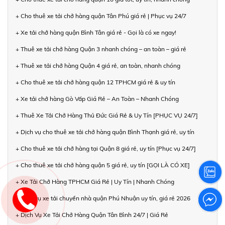
+ Cho thuê xe tải chở hàng quận Tân Phú giá rẻ | Phục vụ 24/7
+ Xe tải chở hàng quận Bình Tân giá rẻ - Gọi là có xe ngay!
+ Thuê xe tải chở hàng Quận 3 nhanh chóng – an toàn – giá rẻ
+ Thuê xe tải chở hàng Quận 4 giá rẻ, an toàn, nhanh chóng
+ Cho thuê xe tải chở hàng quận 12 TPHCM giá rẻ & uy tín
+ Xe tải chở hàng Gò Vấp Giá Rẻ – An Toàn – Nhanh Chóng
+ Thuê Xe Tải Chở Hàng Thủ Đức Giá Rẻ & Uy Tín [PHỤC VỤ 24/7]
+ Dịch vụ cho thuê xe tải chở hàng quận Bình Thạnh giá rẻ, uy tín
+ Cho thuê xe tải chở hàng tại Quận 8 giá rẻ, uy tín [Phục vụ 24/7]
+ Cho thuê xe tải chở hàng quận 5 giá rẻ, uy tín [GỌI LÀ CÓ XE]
+ Xe Tải Chở Hàng TPHCM Giá Rẻ | Uy Tín | Nhanh Chóng
+ Dịch vụ xe tải chuyển nhà quận Phú Nhuận uy tín, giá rẻ 2026
+ Dịch Vụ Xe Tải Chở Hàng Quận Tân Bình 24/7 | Giá Rẻ