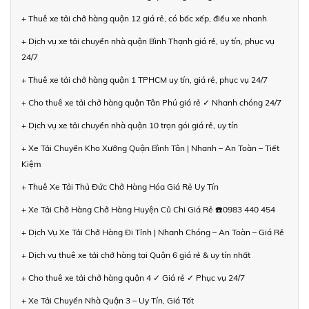
+ Thuê xe tải chở hàng quận 12 giá rẻ, có bốc xếp, điều xe nhanh
+ Dịch vụ xe tải chuyển nhà quận Bình Thạnh giá rẻ, uy tín, phục vụ
24/7
+ Thuê xe tải chở hàng quận 1 TPHCM uy tín, giá rẻ, phục vụ 24/7
+ Cho thuê xe tải chở hàng quận Tân Phú giá rẻ ✓ Nhanh chóng 24/7
+ Dịch vụ xe tải chuyển nhà quận 10 trọn gói giá rẻ, uy tín
+ Xe Tải Chuyển Kho Xưởng Quận Bình Tân | Nhanh – An Toàn – Tiết
Kiệm
+ Thuê Xe Tải Thủ Đức Chở Hàng Hóa Giá Rẻ Uy Tín
+ Xe Tải Chở Hàng Chở Hàng Huyện Củ Chi Giá Rẻ ☎️0983 440 454
+ Dịch Vụ Xe Tải Chở Hàng Đi Tỉnh | Nhanh Chóng – An Toàn – Giá Rẻ
+ Dịch vụ thuê xe tải chở hàng tại Quận 6 giá rẻ & uy tín nhất
+ Cho thuê xe tải chở hàng quận 4 ✓ Giá rẻ ✓ Phục vụ 24/7
+ Xe Tải Chuyển Nhà Quận 3 – Uy Tín, Giá Tốt