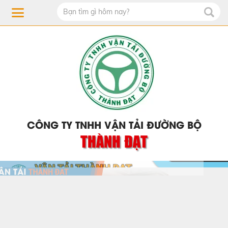
CÔNG TY TNHH VẬN TẢI ĐƯỜNG BỘ
THÀNH ĐẠT