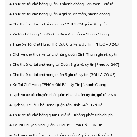
+ Thuê xe tải chở hàng Quận 3 nhanh chóng – an toàn – giá rẻ
+ Thuê xe tải chở hàng Quận 4 giá rẻ, an toàn, nhanh chóng
+ Cho thuê xe tải chở hàng quận 12 TPHCM giá rẻ & uy tín
+ Xe tải chở hàng Gò Vấp Giá Rẻ – An Toàn – Nhanh Chóng
+ Thuê Xe Tải Chở Hàng Thủ Đức Giá Rẻ & Uy Tín [PHỤC VỤ 24/7]
+ Dịch vụ cho thuê xe tải chở hàng quận Bình Thạnh giá rẻ, uy tín
+ Cho thuê xe tải chở hàng tại Quận 8 giá rẻ, uy tín [Phục vụ 24/7]
+ Cho thuê xe tải chở hàng quận 5 giá rẻ, uy tín [GỌI LÀ CÓ XE]
+ Xe Tải Chở Hàng TPHCM Giá Rẻ | Uy Tín | Nhanh Chóng
+ Dịch vụ xe tải chuyển nhà quận Phú Nhuận uy tín, giá rẻ 2026
+ Dịch Vụ Xe Tải Chở Hàng Quận Tân Bình 24/7 | Giá Rẻ
+ Thuê xe tải chở hàng quận 6 giá rẻ - Không phát sinh chi phí
+ Xe Tải Chuyển Nhà Quận 3 Giá Rẻ – Trọn Gói – Uy Tín
+ Dịch vụ cho thuê xe tải chở hàng quận 7 giá rẻ, gọi là có xe!