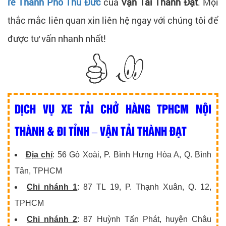
rẻ Thành Phố Thủ Đức
của
Vận Tải Thành Đạt
. Mọi
thắc mắc liên quan xin liên hệ ngay với chúng tôi để
được tư vấn nhanh nhất!
DỊCH VỤ XE TẢI CHỞ HÀNG TPHCM NỘI
THÀNH & ĐI TỈNH – VẬN TẢI THÀNH ĐẠT
Địa chỉ
: 56 Gò Xoài, P. Bình Hưng Hòa A, Q. Bình
Tân, TPHCM
Chi nhánh 1
: 87 TL 19, P. Thạnh Xuân, Q. 12,
TPHCM
Chi nhánh 2
: 87 Huỳnh Tấn Phát, huyện Châu