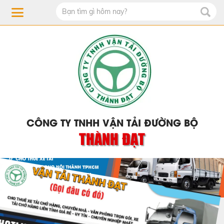
CÔNG TY TNHH VẬN TẢI ĐƯỜNG BỘ
THÀNH ĐẠT