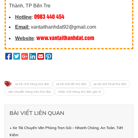
Thành, TP Bến Tre
0983 440 454
Hotline
:
Email:
vantaithanhdat92@gmail.com
www.vantaithanhdat.com
Website
:
xe tải chở hàng thủ đức
xe tải chở đồ thủ đức
xe tải chở thuê thủ đức
vận chuyển hàng hóa thủ đức
nhận chở hàng thủ đức giá rẻ
BÀI VIẾT LIÊN QUAN
+ Xe Tải Chuyển Văn Phòng Trọn Gói – Nhanh Chóng, An Toàn, Tiết
Kiệm