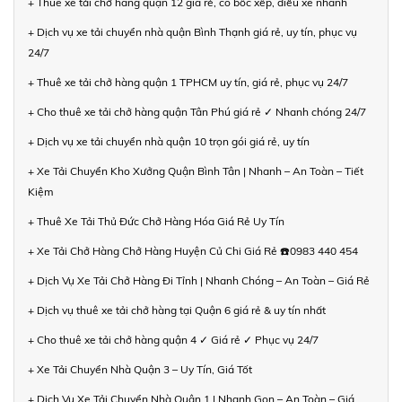
+ Thuê xe tải chở hàng quận 12 giá rẻ, có bốc xếp, điều xe nhanh
+ Dịch vụ xe tải chuyển nhà quận Bình Thạnh giá rẻ, uy tín, phục vụ
24/7
+ Thuê xe tải chở hàng quận 1 TPHCM uy tín, giá rẻ, phục vụ 24/7
+ Cho thuê xe tải chở hàng quận Tân Phú giá rẻ ✓ Nhanh chóng 24/7
+ Dịch vụ xe tải chuyển nhà quận 10 trọn gói giá rẻ, uy tín
+ Xe Tải Chuyển Kho Xưởng Quận Bình Tân | Nhanh – An Toàn – Tiết
Kiệm
+ Thuê Xe Tải Thủ Đức Chở Hàng Hóa Giá Rẻ Uy Tín
+ Xe Tải Chở Hàng Chở Hàng Huyện Củ Chi Giá Rẻ ☎️0983 440 454
+ Dịch Vụ Xe Tải Chở Hàng Đi Tỉnh | Nhanh Chóng – An Toàn – Giá Rẻ
+ Dịch vụ thuê xe tải chở hàng tại Quận 6 giá rẻ & uy tín nhất
+ Cho thuê xe tải chở hàng quận 4 ✓ Giá rẻ ✓ Phục vụ 24/7
+ Xe Tải Chuyển Nhà Quận 3 – Uy Tín, Giá Tốt
+ Dịch Vụ Xe Tải Chuyển Nhà Quận 1 | Nhanh Gọn – An Toàn – Giá