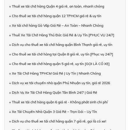
+ Thuê xe tải chở hàng Quận 4 giá rẻ, an toàn, nhanh chóng
+ Cho thuê xe tải chở hàng quận 12 TPHCM giá rẻ & uy tín
+ Xe tải chở hàng Gò Vấp Giá Rẻ – An Toàn – Nhanh Chóng
+ Thuê Xe Tải Chở Hàng Thủ Đức Giá Rẻ & Uy Tín [PHỤC VỤ 24/7]
+ Dịch vụ cho thuê xe tải chở hàng quận Bình Thạnh giá rẻ, uy tín
+ Cho thuê xe tải chở hàng tại Quận 8 giá rẻ, uy tín [Phục vụ 24/7]
+ Cho thuê xe tải chở hàng quận 5 giá rẻ, uy tín [GỌI LÀ CÓ XE]
+ Xe Tải Chở Hàng TPHCM Giá Rẻ | Uy Tín | Nhanh Chóng
+ Dịch vụ xe tải chuyển nhà quận Phú Nhuận uy tín, giá rẻ 2026
+ Dịch Vụ Xe Tải Chở Hàng Quận Tân Bình 24/7 | Giá Rẻ
+ Thuê xe tải chở hàng quận 6 giá rẻ - Không phát sinh chi phí
+ Xe Tải Chuyển Nhà Quận 3 Giá Rẻ – Trọn Gói – Uy Tín
+ Dịch vụ cho thuê xe tải chở hàng quận 7 giá rẻ, gọi là có xe!