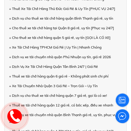
+ Thuê Xe Tải Chở Hàng Thủ Đức Giá Rẻ & Uy Tín [PHỤC VỤ 24/7]
+ Dịch vụ cho thuê xe tải chở hàng quận Bình Thạnh giá rẻ, uy tín
+ Cho thuê xe tải chở hàng tại Quận 8 giá rẻ, uy tín [Phục vụ 24/7]
+ Cho thuê xe tải chở hàng quận 5 giá rẻ, uy tín [GỌI LÀ CÓ XE]
+ Xe Tải Chở Hàng TPHCM Giá Rẻ | Uy Tín | Nhanh Chóng
+ Dịch vụ xe tải chuyển nhà quận Phú Nhuận uy tín, giá rẻ 2026
+ Dịch Vụ Xe Tải Chở Hàng Quận Tân Bình 24/7 | Giá Rẻ
+ Thuê xe tải chở hàng quận 6 giá rẻ - Không phát sinh chi phí
+ Xe Tải Chuyển Nhà Quận 3 Giá Rẻ – Trọn Gói – Uy Tín
+ Dịch vụ cho thuê xe tải chở hàng quận 7 giá rẻ, gọi là có xe!
+ Thuê xe tải chở hàng quận 12 giá rẻ, có bốc xếp, điều xe nhanh
+ Dịch vụ xe tải chuyển nhà quận Bình Thạnh giá rẻ, uy tín, phục vụ
24/7