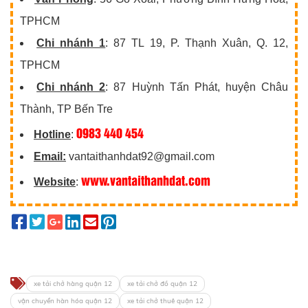
TPHCM
Chi nhánh 1
: 87 TL 19, P. Thạnh Xuân, Q. 12,
TPHCM
Chi nhánh 2
: 87 Huỳnh Tấn Phát, huyện Châu
Thành, TP Bến Tre
0983 440 454
Hotline
:
Email:
vantaithanhdat92@gmail.com
www.vantaithanhdat.com
Website
:
xe tải chở hàng quận 12
xe tải chở đồ quận 12
vận chuyển hàn hóa quận 12
xe tải chở thuê quận 12