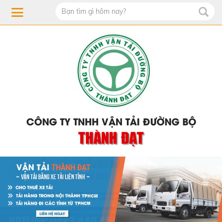
CÔNG TY TNHH VẬN TẢI ĐƯỜNG BỘ
THÀNH ĐẠT