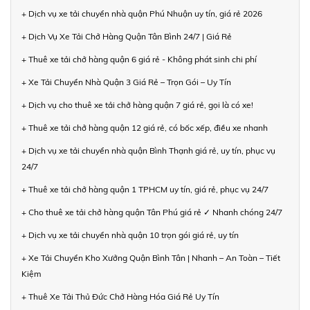
+ Dịch vụ xe tải chuyển nhà quận Phú Nhuận uy tín, giá rẻ 2026
+ Dịch Vụ Xe Tải Chở Hàng Quận Tân Bình 24/7 | Giá Rẻ
+ Thuê xe tải chở hàng quận 6 giá rẻ - Không phát sinh chi phí
+ Xe Tải Chuyển Nhà Quận 3 Giá Rẻ – Trọn Gói – Uy Tín
+ Dịch vụ cho thuê xe tải chở hàng quận 7 giá rẻ, gọi là có xe!
+ Thuê xe tải chở hàng quận 12 giá rẻ, có bốc xếp, điều xe nhanh
+ Dịch vụ xe tải chuyển nhà quận Bình Thạnh giá rẻ, uy tín, phục vụ
24/7
+ Thuê xe tải chở hàng quận 1 TPHCM uy tín, giá rẻ, phục vụ 24/7
+ Cho thuê xe tải chở hàng quận Tân Phú giá rẻ ✓ Nhanh chóng 24/7
+ Dịch vụ xe tải chuyển nhà quận 10 trọn gói giá rẻ, uy tín
+ Xe Tải Chuyển Kho Xưởng Quận Bình Tân | Nhanh – An Toàn – Tiết
Kiệm
+ Thuê Xe Tải Thủ Đức Chở Hàng Hóa Giá Rẻ Uy Tín