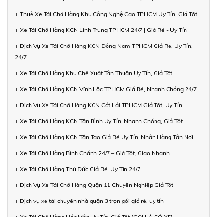
+ Thuê Xe Tải Chở Hàng Khu Công Nghệ Cao TPHCM Uy Tín, Giá Tốt
+ Xe Tải Chở Hàng KCN Linh Trung TPHCM 24/7 | Giá Rẻ - Uy Tín
+ Dịch Vụ Xe Tải Chở Hàng KCN Đông Nam TPHCM Giá Rẻ, Uy Tín,
24/7
+ Xe Tải Chở Hàng Khu Chế Xuất Tân Thuận Uy Tín, Giá Tốt
+ Xe Tải Chở Hàng KCN Vĩnh Lộc TPHCM Giá Rẻ, Nhanh Chóng 24/7
+ Dịch Vụ Xe Tải Chở Hàng KCN Cát Lái TPHCM Giá Tốt, Uy Tín
+ Xe Tải Chở Hàng KCN Tân Bình Uy Tín, Nhanh Chóng, Giá Tốt
+ Xe Tải Chở Hàng KCN Tân Tạo Giá Rẻ Uy Tín, Nhận Hàng Tận Nơi
+ Xe Tải Chở Hàng Bình Chánh 24/7 – Giá Tốt, Giao Nhanh
+ Xe Tải Chở Hàng Thủ Đức Giá Rẻ, Uy Tín 24/7
+ Dịch Vụ Xe Tải Chở Hàng Quận 11 Chuyên Nghiệp Giá Tốt
+ Dịch vụ xe tải chuyển nhà quận 3 trọn gói giá rẻ, uy tín
+ Xe Tải Chở Hàng Hóc Môn Uy Tín, Giá Tốt [GỌI LÀ CÓ XE]