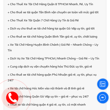
+ Cho Thuê Xe Tải Chở Hàng Quận 8 TPHCM Nhanh, Rẻ, Uy Tín
+ Cho thuê xe tải quận Tân Bình vận chuyển an toàn với mức giá tốt
+ Cho Thuê Xe Tải Quận 7 Chở Hàng Uy Tín & Giá Rẻ
+ Dịch vụ cho thuê xe tải chở hàng tại quận Gò Vấp uy tín, giá tốt
+ Cho thuê xe tải chở hàng Quận Bình Tân giá rẻ, uy tín, chất lượng
+ Xe Tải Chở Hàng Huyện Bình Chánh | Giá Rẻ – Nhanh Chóng – Uy
Tín
+ Dịch Vụ Xe Tải Chở Hàng TPHCM | Nhanh Chóng – Giá Rẻ – Uy Tín
+ Cung cấp dịch vụ vận chuyển hàng hóa Thủ Đức uy tín, giá rẻ
+ Cho thuê xe tải chở hàng quận Phú Nhuận giá rẻ, uy tín, phục vụ
24/7
+ Xe tải chở hàng Hóc Môn vào nội thành và đi tỉnh giá rẻ
+ Xe tải chở hàng Quận Gò Vấp uy tín – giá rẻ – phục vụ 24/7
+ Thuê xe tải chở hàng quận 4 giá rẻ, uy tín, có mặt nhanh