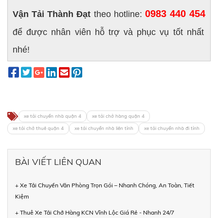
0983 440 454
Vận Tải Thành Đạt
theo hotline:
để được nhân viên hỗ trợ và phục vụ tốt nhất
nhé!
xe tải chuyển nhà quận 4
xe tải chở hàng quận 4
xe tải chở thuê quận 4
xe tải chuyển nhà liên tỉnh
xe tải chuyển nhà đi tỉnh
BÀI VIẾT LIÊN QUAN
+ Xe Tải Chuyển Văn Phòng Trọn Gói – Nhanh Chóng, An Toàn, Tiết
Kiệm
+ Thuê Xe Tải Chở Hàng KCN Vĩnh Lộc Giá Rẻ - Nhanh 24/7