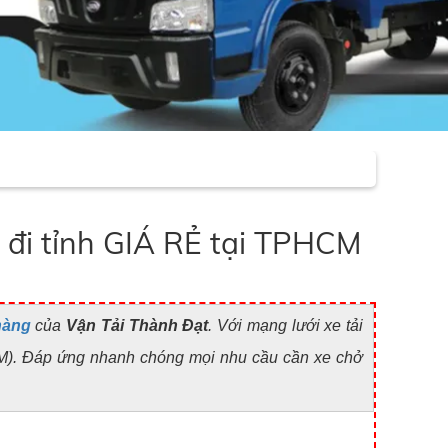
 đi tỉnh GIÁ RẺ tại TPHCM
hàng
của
Vận Tải Thành Đạt
. Với mạng lưới xe tải
). Đáp ứng nhanh chóng mọi nhu cầu cần xe chở