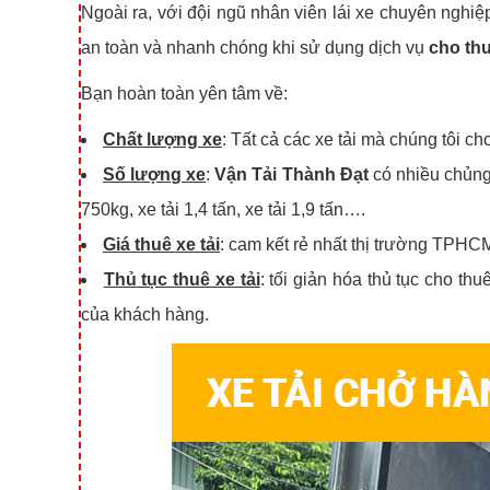
Ngoài ra, với đội ngũ nhân viên lái xe chuyên nghi
an toàn và nhanh chóng khi sử dụng dịch vụ
cho thuê
Bạn hoàn toàn yên tâm về:
Chất lượng xe
: Tất cả các xe tải mà chúng tôi c
Số lượng xe
:
Vận Tải Thành Đạt
có nhiều chủng
750kg, xe tải 1,4 tấn, xe tải 1,9 tấn….
Giá thuê xe tải
: cam kết rẻ nhất thị trường TPHC
Thủ tục thuê xe tải
: tối giản hóa thủ tục cho th
của khách hàng.