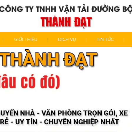
CÔNG TY TNHH VẬN TẢI ĐƯỜNG B
THÀNH ĐẠT
GIỚI THIỆU
DỊCH VỤ
TIN TỨC