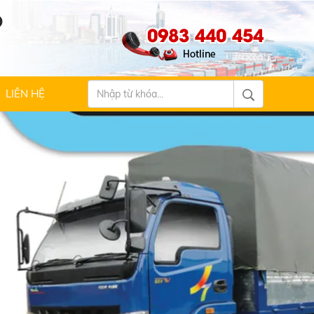
Ộ
0983 440 454
LIÊN HỆ