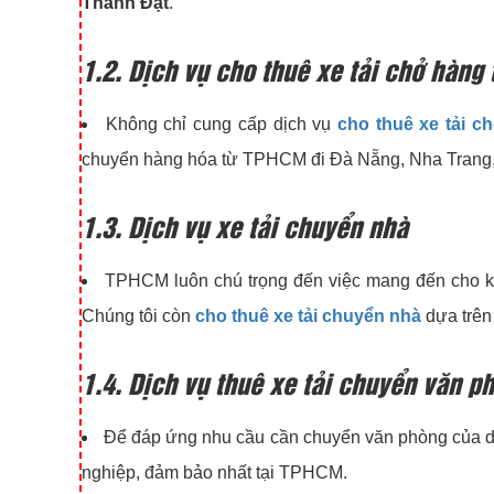
Thành Đạt
.
1.2. Dịch vụ cho thuê xe tải chở hàng
Không chỉ cung cấp dịch vụ
cho thuê xe tải ch
chuyển hàng hóa từ TPHCM đi Đà Nẵng, Nha Trang,
1.3. Dịch vụ xe tải chuyển nhà
TPHCM
luôn chú trọng đến việc mang đến cho khá
Chúng tôi còn
cho thuê xe tải chuyển nhà
dựa trên 
1.4. Dịch vụ thuê xe tải chuyển văn p
Để đáp ứng nhu cầu cần chuyển văn phòng của
nghiệp, đảm bảo nhất tại TPHCM.