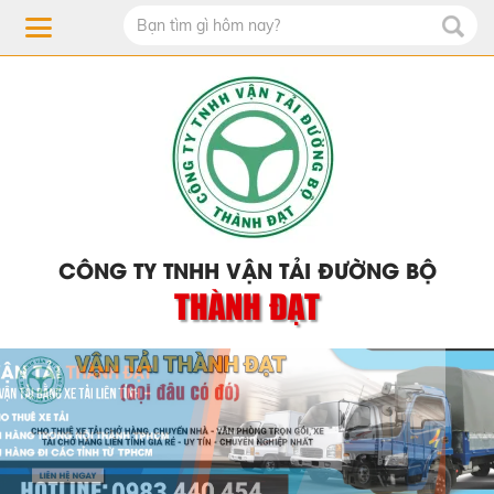
CÔNG TY TNHH VẬN TẢI ĐƯỜNG BỘ
THÀNH ĐẠT