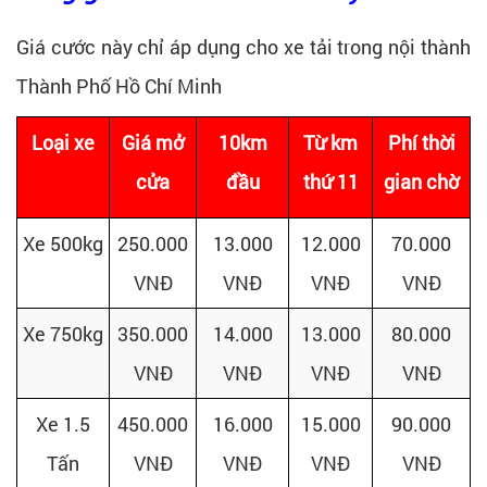
Giá cước này chỉ áp dụng cho xe tải trong nội thành
Thành Phố Hồ Chí Minh
Loại xe
Giá mở
10km
Từ km
Phí thời
cửa
đầu
thứ 11
gian chờ
Xe 500kg
250.000
13.000
12.000
70.000
VNĐ
VNĐ
VNĐ
VNĐ
Xe 750kg
350.000
14.000
13.000
80.000
VNĐ
VNĐ
VNĐ
VNĐ
Xe 1.5
450.000
16.000
15.000
90.000
Tấn
VNĐ
VNĐ
VNĐ
VNĐ