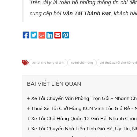
Trên đây là toàn bộ những thông tin chi tiế
cung cấp bởi
Vận Tải Thành Đạt
, khách hà
xe tai cho hang di tinh
xe tải chở hàng
giá thuê xe tải chở hàng đ
BÀI VIẾT LIÊN QUAN
+ Xe Tải Chuyển Văn Phòng Trọn Gói – Nhanh Ch
+ Thuê Xe Tải Chở Hàng KCN Vĩnh Lộc Giá Rẻ - 
+ Xe Tải Chở Hàng Quận 12 Giá Rẻ, Nhanh Chóng
+ Xe Tải Chuyển Nhà Liên Tỉnh Giá Rẻ, Uy Tín, 