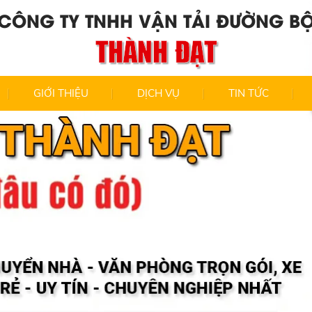
CÔNG TY TNHH VẬN TẢI ĐƯỜNG B
THÀNH ĐẠT
GIỚI THIỆU
DỊCH VỤ
TIN TỨC