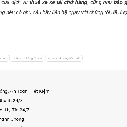
t của dịch vụ
thuê xe xe tải chở hàng
, cũng như
báo g
ng nếu có nhu cầu hãy liên hệ ngay với chúng tôi để được
i tỉnh
nhận chở hàng đi tỉnh
xe tải chở hàng liên tỉnh
óng, An Toàn, Tiết Kiệm
Nhanh 24/7
, Uy Tín 24/7
Nhanh Chóng