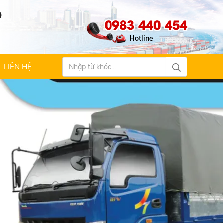
Ộ
0983 440 454
LIÊN HỆ