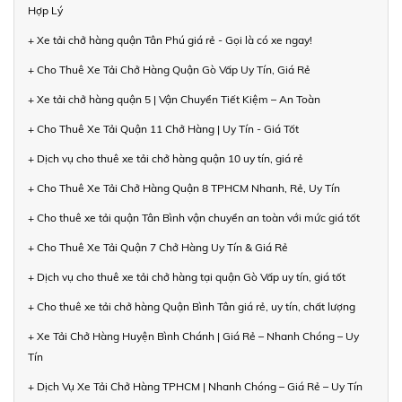
Hợp Lý
+ Xe tải chở hàng quận Tân Phú giá rẻ - Gọi là có xe ngay!
+ Cho Thuê Xe Tải Chở Hàng Quận Gò Vấp Uy Tín, Giá Rẻ
+ Xe tải chở hàng quận 5 | Vận Chuyển Tiết Kiệm – An Toàn
+ Cho Thuê Xe Tải Quận 11 Chở Hàng | Uy Tín - Giá Tốt
+ Dịch vụ cho thuê xe tải chở hàng quận 10 uy tín, giá rẻ
+ Cho Thuê Xe Tải Chở Hàng Quận 8 TPHCM Nhanh, Rẻ, Uy Tín
+ Cho thuê xe tải quận Tân Bình vận chuyển an toàn với mức giá tốt
+ Cho Thuê Xe Tải Quận 7 Chở Hàng Uy Tín & Giá Rẻ
+ Dịch vụ cho thuê xe tải chở hàng tại quận Gò Vấp uy tín, giá tốt
+ Cho thuê xe tải chở hàng Quận Bình Tân giá rẻ, uy tín, chất lượng
+ Xe Tải Chở Hàng Huyện Bình Chánh | Giá Rẻ – Nhanh Chóng – Uy
Tín
+ Dịch Vụ Xe Tải Chở Hàng TPHCM | Nhanh Chóng – Giá Rẻ – Uy Tín