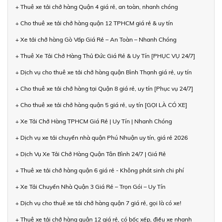
+ Thuê xe tải chở hàng Quận 4 giá rẻ, an toàn, nhanh chóng
+ Cho thuê xe tải chở hàng quận 12 TPHCM giá rẻ & uy tín
+ Xe tải chở hàng Gò Vấp Giá Rẻ – An Toàn – Nhanh Chóng
+ Thuê Xe Tải Chở Hàng Thủ Đức Giá Rẻ & Uy Tín [PHỤC VỤ 24/7]
+ Dịch vụ cho thuê xe tải chở hàng quận Bình Thạnh giá rẻ, uy tín
+ Cho thuê xe tải chở hàng tại Quận 8 giá rẻ, uy tín [Phục vụ 24/7]
+ Cho thuê xe tải chở hàng quận 5 giá rẻ, uy tín [GỌI LÀ CÓ XE]
+ Xe Tải Chở Hàng TPHCM Giá Rẻ | Uy Tín | Nhanh Chóng
+ Dịch vụ xe tải chuyển nhà quận Phú Nhuận uy tín, giá rẻ 2026
+ Dịch Vụ Xe Tải Chở Hàng Quận Tân Bình 24/7 | Giá Rẻ
+ Thuê xe tải chở hàng quận 6 giá rẻ - Không phát sinh chi phí
+ Xe Tải Chuyển Nhà Quận 3 Giá Rẻ – Trọn Gói – Uy Tín
+ Dịch vụ cho thuê xe tải chở hàng quận 7 giá rẻ, gọi là có xe!
+ Thuê xe tải chở hàng quận 12 giá rẻ, có bốc xếp, điều xe nhanh