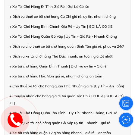
+ Xe Tải Chở Hàng Đi Tỉnh Giá Rẻ | Gọi Là Có Xe
+ Dịch vụ thuê xe tải chở hàng Củ Chi giá rẻ, uy tín, nhanh chóng
+ Xe Tải Chở Hàng Bình Chánh Giá Rẻ - Uy Tín | GỌI LÀ CÓ XE
+ Xe Tải Chở Hàng Quận Gò Vấp | Uy Tín - Giá Rẻ - Nhanh Chóng
+ Dịch vụ cho thuê xe tải chở hàng quận Bình Tân giá rẻ, phục vụ 24/7
+ Dịch vụ xe tải chở hàng Thủ Đức nhanh, an toàn, giá tốt nhất!
+ Xe tải chở hàng Quận Bình Thạnh | Dịch vụ uy tín – Giá rẻ
+ Xe tải chở hàng Hóc Môn giá rẻ, nhanh chóng, an toàn
+ Cho thuê xe tải chở hàng quận Phú Nhuận giá rẻ [Uy Tín – An Toàn]
+ Chuyên nhận chở hàng giá rẻ tại quận Tân Phú TPHCM [GỌI LÀ CÓ
XE]
+ Xe Tải Chở Hàng Quận Tân Bình – Uy Tín, Nhanh Chóng, Giá Rẻ
+ Dịch vụ xe tải chở hàng quận Gò Vấp uy tín – nhanh – giá rẻ
+ Xe tải chở hàng quận 12 giao hàng nhanh – giá rẻ – an toàn