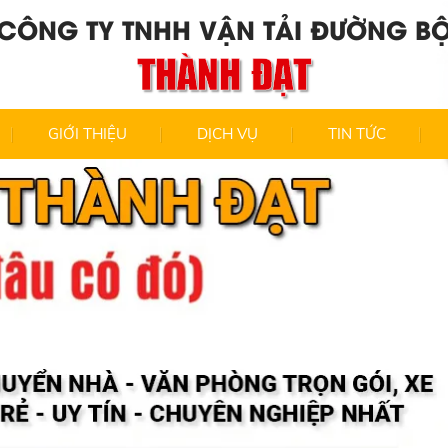
CÔNG TY TNHH VẬN TẢI ĐƯỜNG B
THÀNH ĐẠT
GIỚI THIỆU
DỊCH VỤ
TIN TỨC