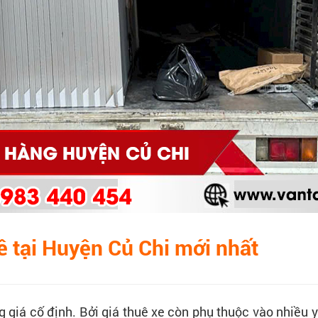
uê tại Huyện Củ Chi mới nhất
g giá cố định. Bởi giá thuê xe còn phụ thuộc vào nhiều