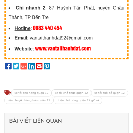
Chi nhánh 2
: 87 Huỳnh Tấn Phát, huyện Châu
Thành, TP Bến Tre
0983 440 454
Hotline
:
Email:
vantaithanhdat92@gmail.com
www.vantaithanhdat.com
Website
:
xe tải chở hàng quận 12
xe tải chở thuê quận 12
xe tải chở đồ quận 12
vận chuyển hàng hóa quận 12
nhận chở hàng quận 12 giá rẻ
BÀI VIẾT LIÊN QUAN