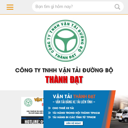
CÔNG TY TNHH VẬN TẢI ĐƯỜNG BỘ
THÀNH ĐẠT