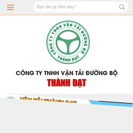
CÔNG TY TNHH VẬN TẢI ĐƯỜNG BỘ
THÀNH ĐẠT