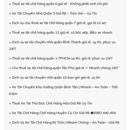
+ Thuê xe tải chở hàng quận 6 giá rẻ - Không phát sinh chi phí
+ Xe Tải Chuyển Nhà Quận 3 Giá Rẻ – Trọn Gói – Uy Tín
+ Dịch vụ cho thuê xe tải chở hàng quận 7 giá rẻ, gọi là có xe!
+ Thuê xe tải chở hàng quận 12 giá rẻ, có bốc xếp, điều xe nhanh
+ Dịch vụ xe tải chuyển nhà quận Bình Thạnh giá rẻ, uy tín, phục vụ
24/7
+ Thuê xe tải chở hàng quận 1 TPHCM uy tín, giá rẻ, phục vụ 24/7
+ Cho thuê xe tải chở hàng quận Tân Phú giá rẻ ✓ Nhanh chóng 24/7
+ Dịch vụ xe tải chuyển nhà quận 10 trọn gói giá rẻ, uy tín
+ Xe Tải Chuyển Kho Xưởng Quận Bình Tân | Nhanh – An Toàn – Tiết
Kiệm
+ Thuê Xe Tải Thủ Đức Chở Hàng Hóa Giá Rẻ Uy Tín
+ Xe Tải Chở Hàng Chở Hàng Huyện Củ Chi Giá Rẻ ☎️0983 440 454
+ Dịch Vụ Xe Tải Chở Hàng Đi Tỉnh | Nhanh Chóng – An Toàn – Giá Rẻ