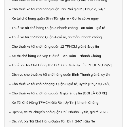
+ Cho thuê xe tải chở hàng quận Tân Phú giá rẻ | Phục vụ 24/7
+ Xe tải chở hàng quận Bình Tân giá rẻ - Gọi là có xe ngay!
+ Thuê xe tải chở hàng Quận 3 nhanh chóng – an toàn – giá rẻ
+ Thuê xe tải chở hàng Quận 4 giá rẻ, an toàn, nhanh chóng
+ Cho thuê xe tải chở hàng quận 12 TPHCM giá rẻ & uy tín
+ Xe tải chở hàng Gò Vấp Giá Rẻ – An Toàn – Nhanh Chóng
+ Thuê Xe Tải Chở Hàng Thủ Đức Giá Rẻ & Uy Tín [PHỤC VỤ 24/7]
+ Dịch vụ cho thuê xe tải chở hàng quận Bình Thạnh giá rẻ, uy tín
+ Cho thuê xe tải chở hàng tại Quận 8 giá rẻ, uy tín [Phục vụ 24/7]
+ Cho thuê xe tải chở hàng quận 5 giá rẻ, uy tín [GỌI LÀ CÓ XE]
+ Xe Tải Chở Hàng TPHCM Giá Rẻ | Uy Tín | Nhanh Chóng
+ Dịch vụ xe tải chuyển nhà quận Phú Nhuận uy tín, giá rẻ 2026
+ Dịch Vụ Xe Tải Chở Hàng Quận Tân Bình 24/7 | Giá Rẻ