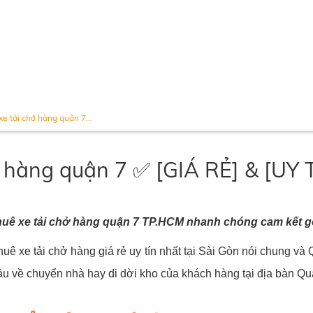
xe tải chở hàng quận 7...
ở hàng quận 7 ✅ [GIÁ RẺ] & [UY 
huê xe tải chở hàng quận 7 TP.HCM nhanh chóng cam kết gọi
uê xe tải chở hàng giá rẻ uy tín nhất tại Sài Gòn nói chung và Q
u về chuyển nhà hay di dời kho của khách hàng tại địa bàn Q