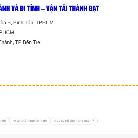
NH VÀ ĐI TỈNH – VẬN TẢI THÀNH ĐẠT
 Hòa B, Bình Tân, TPHCM
 TPHCM
Thành, TP Bến Tre
 tỉnh
xe tải chở hàng liên tỉnh
thuê xe tải chở hàng quận 7