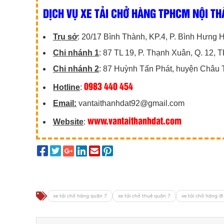
DỊCH VỤ XE TẢI CHỞ HÀNG TPHCM NỘI THÀ
Trụ sở
: 20/17 Bình Thành, KP.4, P. Bình Hưng
Chi nhánh 1
: 87 TL 19, P. Thạnh Xuân, Q. 12,
Chi nhánh 2
: 87 Huỳnh Tấn Phát, huyện Châu 
0983 440 454
Hotline
:
Email:
vantaithanhdat92@gmail.com
www.vantaithanhdat.com
Website
:
xe tải chở hàng quận 7
xe tải chở thuê quận 7
xe tải chở hàng đi