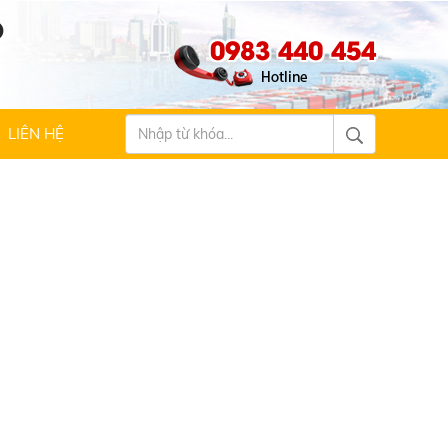
Ộ
0983 440 454
LIÊN HỆ