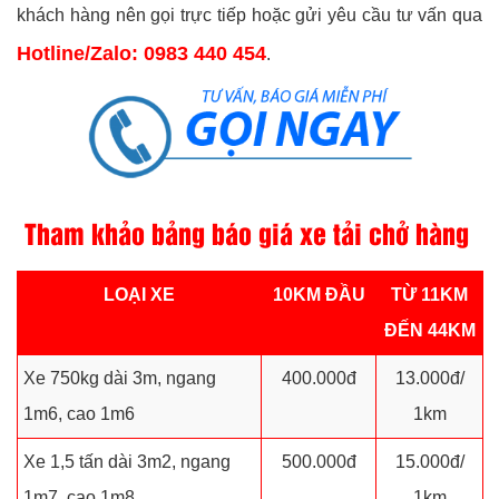
khách hàng nên gọi trực tiếp hoặc gửi yêu cầu tư vấn qua
Hotline/Zalo: 0983 440 454
.
Tham khảo bảng báo giá xe tải chở hàng
LOẠI XE
10KM ĐẦU
TỪ 11KM
ĐẾN 44KM
Xe 750kg dài 3m, ngang
400.000đ
13.000đ/
1m6, cao 1m6
1km
Xe 1,5 tấn dài 3m2, ngang
500.000đ
15.000đ/
1m7, cao 1m8
1km