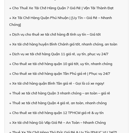
+ Cho Thuê Xe Tải Chở Hàng Quận 7 Giá Rẻ | Vận Tải Thành Đạt
+ Xe Tải Chở Hàng Quận Phú Nhuận | [Uy Tín – Giá Rẻ – Nhanh
Chóng]
+ Dịch vụ cho thuê xe tải chở hàng đi tỉnh uy tín – Giá tốt
+ Xe tải chở hàng huyện Bình Chánh giá tốt, nhanh chóng, an toàn
+ Dịch vụ xe tải chở hàng Quận 11 giá rẻ, uy tín, phục vụ 24/7
+ Cho thuê xe tải chở hàng quận 10 giá tốt, uy tín, nhanh chóng
+ Cho thuê xe tải chở hàng quận Tân Phú giá rẻ | Phục vụ 24/7
+ Xe tải chở hàng quận Bình Tân giá rẻ - Gọi là có xe ngay!
+ Thuê xe tải chở hàng Quận 3 nhanh chóng – an toàn – giá rẻ
+ Thuê xe tải chở hàng Quận 4 giá rẻ, an toàn, nhanh chóng
+ Cho thuê xe tải chở hàng quận 12 TPHCM giá rẻ & uy tín
+ Xe tải chở hàng Gò Vấp Giá Rẻ – An Toàn – Nhanh Chóng
+ Thuê Xe Tải Chở Hàng Thủ Đức Giá Rẻ & Uy Tín [PHỤC VỤ 24/7]