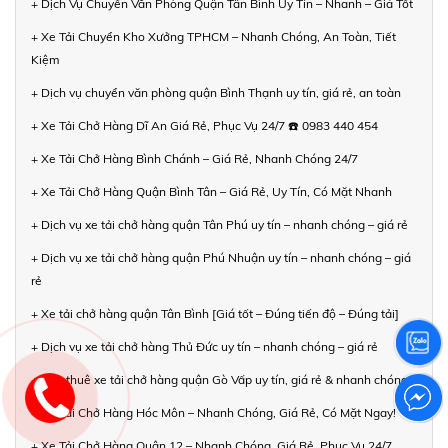
+ Dịch Vụ Chuyển Văn Phòng Quận Tân Bình Uy Tín – Nhanh – Giá Tốt
+ Xe Tải Chuyển Kho Xưởng TPHCM – Nhanh Chóng, An Toàn, Tiết
Kiệm
+ Dịch vụ chuyển văn phòng quận Bình Thạnh uy tín, giá rẻ, an toàn
+ Xe Tải Chở Hàng Dĩ An Giá Rẻ, Phục Vụ 24/7 ☎️ 0983 440 454
+ Xe Tải Chở Hàng Bình Chánh – Giá Rẻ, Nhanh Chóng 24/7
+ Xe Tải Chở Hàng Quận Bình Tân – Giá Rẻ, Uy Tín, Có Mặt Nhanh
+ Dịch vụ xe tải chở hàng quận Tân Phú uy tín – nhanh chóng – giá rẻ
+ Dịch vụ xe tải chở hàng quận Phú Nhuận uy tín – nhanh chóng – giá
rẻ
+ Xe tải chở hàng quận Tân Bình [Giá tốt – Đúng tiến độ – Đúng tải]
+ Dịch vụ xe tải chở hàng Thủ Đức uy tín – nhanh chóng – giá rẻ
+ Cho thuê xe tải chở hàng quận Gò Vấp uy tín, giá rẻ & nhanh chóng
+ Xe Tải Chở Hàng Hóc Môn – Nhanh Chóng, Giá Rẻ, Có Mặt Ngay!
+ Xe Tải Chở Hàng Quận 12 – Nhanh Chóng, Giá Rẻ, Phục Vụ 24/7