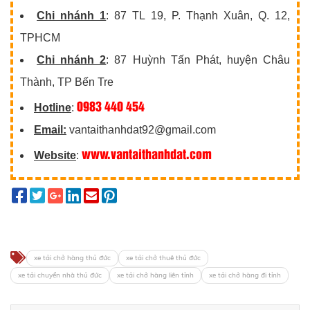
Chi nhánh 1
: 87 TL 19, P. Thạnh Xuân, Q. 12,
TPHCM
Chi nhánh 2
: 87 Huỳnh Tấn Phát, huyện Châu
Thành, TP Bến Tre
0983 440 454
Hotline
:
Email:
vantaithanhdat92@gmail.com
www.vantaithanhdat.com
Website
:
xe tải chở hàng thủ đức
xe tải chở thuê thủ đức
xe tải chuyển nhà thủ đức
xe tải chở hàng liên tỉnh
xe tải chở hàng đi tỉnh