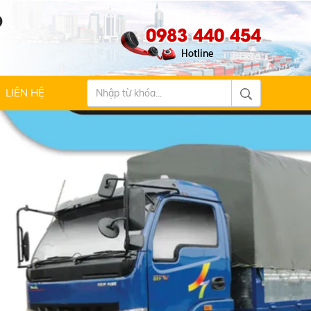
Ộ
0983 440 454
LIÊN HỆ