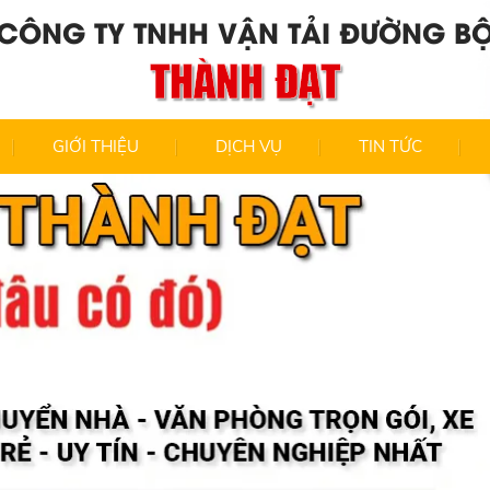
CÔNG TY TNHH VẬN TẢI ĐƯỜNG B
THÀNH ĐẠT
GIỚI THIỆU
DỊCH VỤ
TIN TỨC