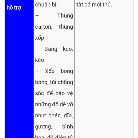
chuẩn bị:
tất cả mọi thứ.
hỗ trợ
– Thùng
carton, thùng
xốp
– Băng keo,
kéo
– Xốp bong
bóng, túi chống
sốc để bảo vệ
những đồ dễ vỡ
như: chén, đĩa,
gương, bình
hoa, đồ điện tử