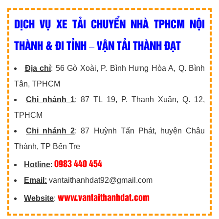
DỊCH VỤ XE TẢI CHUYỂN NHÀ TPHCM NỘI
THÀNH & ĐI TỈNH – VẬN TẢI THÀNH ĐẠT
Địa chỉ
: 56 Gò Xoài, P. Bình Hưng Hòa A, Q. Bình
Tân, TPHCM
Chi nhánh 1
: 87 TL 19, P. Thạnh Xuân, Q. 12,
TPHCM
Chi nhánh 2
: 87 Huỳnh Tấn Phát, huyện Châu
Thành, TP Bến Tre
0983 440 454
Hotline
:
Email:
vantaithanhdat92@gmail.com
www.vantaithanhdat.com
Website
: