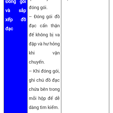
Đóng gói
đóng gói.
và sắp
– Đóng gói đồ
xếp đồ
đạc cẩn thận
đạc
để không bị va
đập và hư hỏng
khi vận
chuyển.
– Khi đóng gói,
ghi chú đồ đạc
chứa bên trong
mỗi hộp để dễ
dàng tìm kiếm.