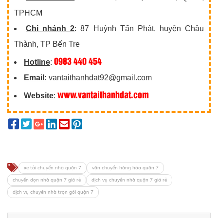
TPHCM
Chi nhánh 2
: 87 Huỳnh Tấn Phát, huyện Châu
Thành, TP Bến Tre
0983 440 454
Hotline
:
Email:
vantaithanhdat92@gmail.com
www.vantaithanhdat.com
Website
:
xe tải chuyển nhà quận 7
vận chuyển hàng hóa quận 7
chuyển dọn nhà quận 7 giá rẻ
dịch vụ chuyển nhà quận 7 giá rẻ
dịch vụ chuyển nhà trọn gói quận 7