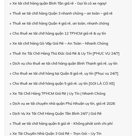
+ Xe tải chở hàng quận Bình Tân giá rẻ - Gọi là có xe ngay!
+ Thuê xe tải chở hàng Quận 3 nhanh chóng – an toàn – giá rẻ
+ Thuê xe tải chở hàng Quận 4 giá rẻ, an toàn, nhanh chóng
+ Cho thuê xe tải chở hàng quận 12 TPHCM giá rẻ & uy tín
+ Xe tải chở hàng Gò Vấp Giá Rẻ – An Toàn – Nhanh Chóng
+ Thuê Xe Tải Chở Hàng Thủ Đức Giá Rẻ & Uy Tín [PHỤC VỤ 24/7]
+ Dịch vụ cho thuê xe tải chở hàng quận Bình Thạnh giá rẻ, uy tín
+ Cho thuê xe tải chở hàng tại Quận 8 giá rẻ, uy tín [Phục vụ 24/7]
+ Cho thuê xe tải chở hàng quận 5 giá rẻ, uy tín [GỌI LÀ CÓ XE]
+ Xe Tải Chở Hàng TPHCM Giá Rẻ | Uy Tín | Nhanh Chóng
+ Dịch vụ xe tải chuyển nhà quận Phú Nhuận uy tín, giá rẻ 2026
+ Dịch Vụ Xe Tải Chở Hàng Quận Tân Bình 24/7 | Giá Rẻ
+ Thuê xe tải chở hàng quận 6 giá rẻ - Không phát sinh chi phí
+ Xe Tải Chuyển Nhà Quận 3 Giá Rẻ – Trọn Gói – Uy Tín