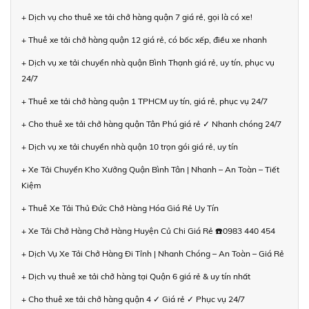
+ Dịch vụ cho thuê xe tải chở hàng quận 7 giá rẻ, gọi là có xe!
+ Thuê xe tải chở hàng quận 12 giá rẻ, có bốc xếp, điều xe nhanh
+ Dịch vụ xe tải chuyển nhà quận Bình Thạnh giá rẻ, uy tín, phục vụ
24/7
+ Thuê xe tải chở hàng quận 1 TPHCM uy tín, giá rẻ, phục vụ 24/7
+ Cho thuê xe tải chở hàng quận Tân Phú giá rẻ ✓ Nhanh chóng 24/7
+ Dịch vụ xe tải chuyển nhà quận 10 trọn gói giá rẻ, uy tín
+ Xe Tải Chuyển Kho Xưởng Quận Bình Tân | Nhanh – An Toàn – Tiết
Kiệm
+ Thuê Xe Tải Thủ Đức Chở Hàng Hóa Giá Rẻ Uy Tín
+ Xe Tải Chở Hàng Chở Hàng Huyện Củ Chi Giá Rẻ ☎️0983 440 454
+ Dịch Vụ Xe Tải Chở Hàng Đi Tỉnh | Nhanh Chóng – An Toàn – Giá Rẻ
+ Dịch vụ thuê xe tải chở hàng tại Quận 6 giá rẻ & uy tín nhất
+ Cho thuê xe tải chở hàng quận 4 ✓ Giá rẻ ✓ Phục vụ 24/7