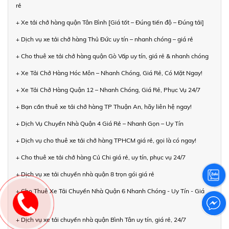
rẻ
+ Xe tải chở hàng quận Tân Bình [Giá tốt – Đúng tiến độ – Đúng tải]
+ Dịch vụ xe tải chở hàng Thủ Đức uy tín – nhanh chóng – giá rẻ
+ Cho thuê xe tải chở hàng quận Gò Vấp uy tín, giá rẻ & nhanh chóng
+ Xe Tải Chở Hàng Hóc Môn – Nhanh Chóng, Giá Rẻ, Có Mặt Ngay!
+ Xe Tải Chở Hàng Quận 12 – Nhanh Chóng, Giá Rẻ, Phục Vụ 24/7
+ Bạn cần thuê xe tải chở hàng TP Thuận An, hãy liên hệ ngay!
+ Dịch Vụ Chuyển Nhà Quận 4 Giá Rẻ – Nhanh Gọn – Uy Tín
+ Dịch vụ cho thuê xe tải chở hàng TPHCM giá rẻ, gọi là có ngay!
+ Cho thuê xe tải chở hàng Củ Chi giá rẻ, uy tín, phục vụ 24/7
+ Dịch vụ xe tải chuyển nhà quận 8 trọn gói giá rẻ
+ Cho Thuê Xe Tải Chuyển Nhà Quận 6 Nhanh Chóng - Uy Tín - Giá
Rẻ
+ Dịch vụ xe tải chuyển nhà quận Bình Tân uy tín, giá rẻ, 24/7