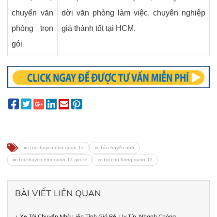
chuyển văn
dời văn phòng làm việc, chuyên nghiệp
phòng trọn
giá thành tốt tại HCM.
gói
xe tai chuyen nha quan 12
xe tải chuyển nhà
xe tai chuyen nha quan 12 gia re
xe tai cho hang quan 12
BÀI VIẾT LIÊN QUAN
+ Xe Tải Chuyển Nhà Liên Tỉnh Giá Rẻ, Uy Tín, Nhanh Chóng