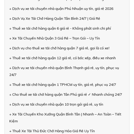
+ Dịch vụ xe tải chuyển nhà quận Phú Nhuận uy tín, giá rẻ 2026
+ Dịch Vụ Xe Tải Chở Hàng Quận Tân Bình 24/7 | Giá Rẻ
+ Thuê xe tải chở hàng quận 6 giá rẻ - Không phát sinh chi phí
+ Xe Tải Chuyển Nhà Quận 3 Giá Rẻ – Trọn Gói – Uy Tín
+ Dịch vụ cho thuê xe tải chở hàng quận 7 giá rẻ, gọi là có xe!
+ Thuê xe tải chở hàng quận 12 giá rẻ, có bốc xếp, điều xe nhanh
+ Dịch vụ xe tải chuyển nhà quận Bình Thạnh giá rẻ, uy tín, phục vụ
24/7
+ Thuê xe tải chở hàng quận 1 TPHCM uy tín, giá rẻ, phục vụ 24/7
+ Cho thuê xe tải chở hàng quận Tân Phú giá rẻ ✓ Nhanh chóng 24/7
+ Dịch vụ xe tải chuyển nhà quận 10 trọn gói giá rẻ, uy tín
+ Xe Tải Chuyển Kho Xưởng Quận Bình Tân | Nhanh – An Toàn – Tiết
Kiệm
+ Thuê Xe Tải Thủ Đức Chở Hàng Hóa Giá Rẻ Uy Tín