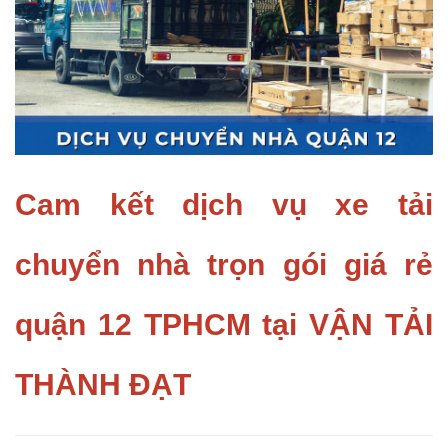
Cam kết dịch vụ xe tải
chuyển nhà trọn gói giá rẻ
quận 12 TPHCM tại VẬN TẢI
THÀNH ĐẠT