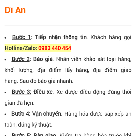
Dĩ An
Bước 1
: Tiếp nhận thông tin
.
Khách hàng gọi
Hotline/Zalo:
0983 440 454
Bước 2
: Báo giá
.
Nhân viên khảo sát l
oại hàng,
k
hối lượng, đ
ịa điểm lấy hàng, đ
ịa điểm giao
hàng.
Sau đó báo giá nhanh.
Bước 3:
Điều xe
.
Xe được điều động đúng thời
gian đã hẹn.
Bước 4
: Vận chuyển
.
Hàng hóa được sắp xếp an
toàn, đúng kỹ thuật.
Bước 5
: Bàn giao
.
Kiểm tra hàng hóa trước khi