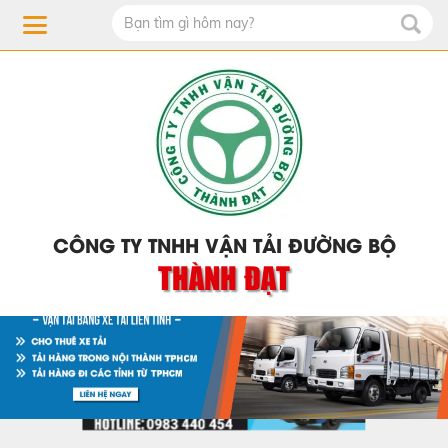
CÔNG TY TNHH VẬN TẢI ĐƯỜNG BỘ
THÀNH ĐẠT