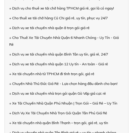
+ Dịch vụ cho thuê xe tải chở hàng TPHCM giá rẻ, gọi là có ngay!
+ Cho thuê xe tải chở hàng Củ Chi giá rẻ, uy tín, phục vụ 24/7
+ Dịch vụ xe tải chuyển nhà quận 8 trọn gói giá rẻ
+ Cho Thuê Xe Tải Chuyển Nhà Quận 6 Nhanh Chóng - Uy Tín - Giá
Rẻ
+ Dịch vụ xe tải chuyển nhà quận Bình Tân uy tín, giá rẻ, 24/7
+ Dịch vụ xe tải chuyển nhà quận 12 Uy tín - An toàn - Giá rẻ
+ Xe tải chuyển nhà từ TPHCM đi tỉnh trọn gói, giá rẻ
+ Chuyển Nhà Thủ Đức Giá Rẻ - Lựa chọn hàng đầu dành cho bạn!
+ Dịch vụ xe tải chuyển nhà trọn gói quận Gò Vấp giá cực rẻ
+ Xe Tải Chuyển Nhà Quận Phú Nhuận | Trọn Gói – Giá Rẻ – Uy Tín
+ Dịch Vụ Xe Tải Chuyển Nhà Trọn Gói Quận Tân Phú Giá Rẻ
+ Xe tải chuyển nhà quận Bình Thạnh – trọn gói, giá rẻ, uy tín
+ Dịch vụ chuyển nhà quận Tân Bình giá rẻ – uy tín – nhanh chóng