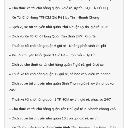
+ Cho thuê xe tải chở hàng quận 5 giá rẻ, uy tín [GỌI LÀ CÓ XE]
+ Xe Tải Chở Hàng TPHCM Giá Rẻ | Uy Tín | Nhanh Chóng
+ Dịch vụ xe tải chuyển nhà quận Phú Nhuận uy tín, giá rẻ 2026
+ Dịch Vụ Xe Tải Chở Hàng Quận Tân Bình 24/7 | Giá Rẻ
+ Thuê xe tải chở hàng quận 6 giá rẻ - Không phát sinh chi phí
+ Xe Tải Chuyển Nhà Quận 3 Giá Rẻ – Trọn Gói – Uy Tín
+ Dịch vụ cho thuê xe tải chở hàng quận 7 giá rẻ, gọi là có xe!
+ Thuê xe tải chở hàng quận 12 giá rẻ, có bốc xếp, điều xe nhanh
+ Dịch vụ xe tải chuyển nhà quận Bình Thạnh giá rẻ, uy tín, phục vụ
24/7
+ Thuê xe tải chở hàng quận 1 TPHCM uy tín, giá rẻ, phục vụ 24/7
+ Cho thuê xe tải chở hàng quận Tân Phú giá rẻ ✓ Nhanh chóng 24/7
+ Dịch vụ xe tải chuyển nhà quận 10 trọn gói giá rẻ, uy tín
+ Xe Tải Chuyển Kho Xưởng Quận Bình Tân | Nhanh – An Toàn – Tiết