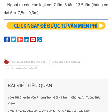
– Ngoài ra còn các loại xe: 7 tấn. 8 tấn, 13,5 tấn (thùng xe
dài 6m. 7,5m. 9,3m).
xe tải chở hàng tân thới nhất
xe tải chở hàng quận 12
xe tải chuyển nhà quận 12
BÀI VIẾT LIÊN QUAN
+ Xe Tải Chuyển Văn Phòng Trọn Gói – Nhanh Chóng, An Toàn, Tiết
Kiệm
+ Thuê Xe Tải Chở Hàng KCN Vĩnh Lộc Giá Rẻ - Nhanh 24/7