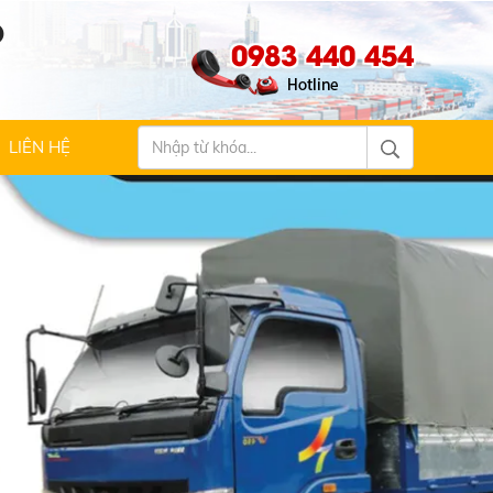
Ộ
0983 440 454
LIÊN HỆ