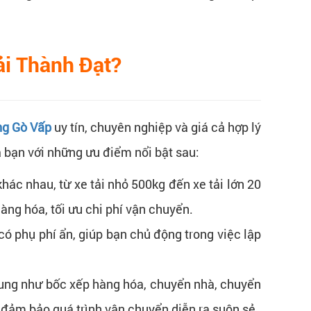
ải Thành Đạt?
ng Gò Vấp
uy tín, chuyên nghiệp và giá cả hợp lý
 bạn với những ưu điểm nổi bật sau:​
khác nhau, từ xe tải nhỏ 500kg đến xe tải lớn 20
ng hóa, tối ưu chi phí vận chuyển.​
ó phụ phí ẩn, giúp bạn chủ động trong việc lập
ung như bốc xếp hàng hóa, chuyển nhà, chuyển
 đảm bảo quá trình vận chuyển diễn ra suôn sẻ.​