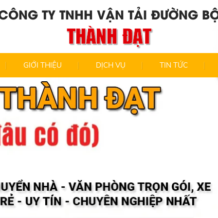
CÔNG TY TNHH VẬN TẢI ĐƯỜNG B
THÀNH ĐẠT
GIỚI THIỆU
DỊCH VỤ
TIN TỨC