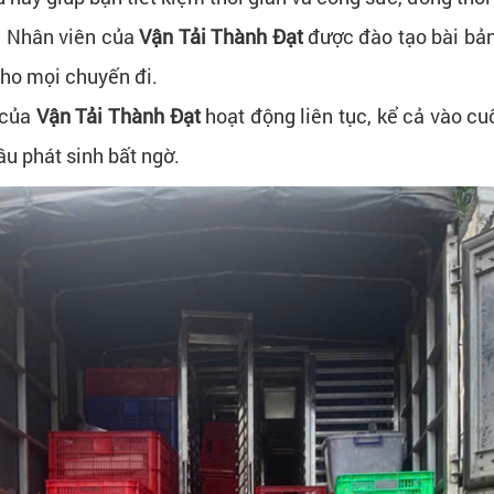
: Nhân viên của
Vận Tải Thành Đạt
được đào tạo bài bản,
ho mọi chuyến đi.​
 của
Vận Tải Thành Đạt
hoạt động liên tục, kể cả vào cuố
 phát sinh bất ngờ.​