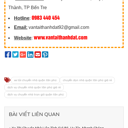
Thành, TP Bến Tre
0983 440 454
Hotline
:
Email:
vantaithanhdat92@gmail.com
www.vantaithanhdat.com
Website
:
xe tải chuyển nhà quận tân phú
chuyển dọn nhà quận tân phú giá rẻ
dịch vụ chuyển nhà quận tân phú giá rẻ
dịch vụ chuyển nhà trọn gói quận tân phú
BÀI VIẾT LIÊN QUAN
+ Xe Tải Chuyển Nhà Liên Tỉnh Giá Rẻ, Uy Tín, Nhanh Chóng