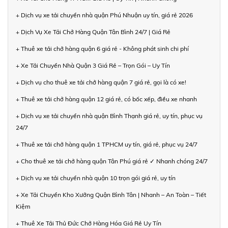
+ Dịch vụ xe tải chuyển nhà quận Phú Nhuận uy tín, giá rẻ 2026
+ Dịch Vụ Xe Tải Chở Hàng Quận Tân Bình 24/7 | Giá Rẻ
+ Thuê xe tải chở hàng quận 6 giá rẻ - Không phát sinh chi phí
+ Xe Tải Chuyển Nhà Quận 3 Giá Rẻ – Trọn Gói – Uy Tín
+ Dịch vụ cho thuê xe tải chở hàng quận 7 giá rẻ, gọi là có xe!
+ Thuê xe tải chở hàng quận 12 giá rẻ, có bốc xếp, điều xe nhanh
+ Dịch vụ xe tải chuyển nhà quận Bình Thạnh giá rẻ, uy tín, phục vụ
24/7
+ Thuê xe tải chở hàng quận 1 TPHCM uy tín, giá rẻ, phục vụ 24/7
+ Cho thuê xe tải chở hàng quận Tân Phú giá rẻ ✓ Nhanh chóng 24/7
+ Dịch vụ xe tải chuyển nhà quận 10 trọn gói giá rẻ, uy tín
+ Xe Tải Chuyển Kho Xưởng Quận Bình Tân | Nhanh – An Toàn – Tiết
Kiệm
+ Thuê Xe Tải Thủ Đức Chở Hàng Hóa Giá Rẻ Uy Tín