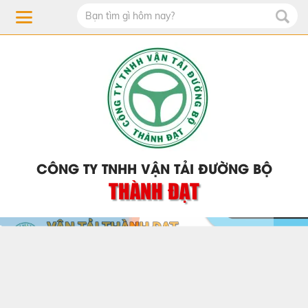
CÔNG TY TNHH VẬN TẢI ĐƯỜNG BỘ
THÀNH ĐẠT