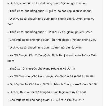
+ Dịch vụ cho thuê xe tải chở hàng quận 7 giá rẻ, gọi là có xe!
+ Thuê xe tải chở hàng quận 12 giá rẻ, có bốc xếp, điều xe nhanh
+ Dịch vụ xe tải chuyển nhà quận Bình Thạnh giá rẻ, uy tín, phục vụ
24/7
+ Thuê xe tải chở hàng quận 1 TPHCM uy tín, giá rẻ, phục vụ 24/7
+ Cho thuê xe tải chở hàng quận Tân Phú giá rẻ ✓ Nhanh chóng 24/7
+ Dịch vụ xe tải chuyển nhà quận 10 trọn gói giá rẻ, uy tín
+ Xe Tải Chuyển Kho Xưởng Quận Bình Tân | Nhanh – An Toàn – Tiết
Kiệm
+ Thuê Xe Tải Thủ Đức Chở Hàng Hóa Giá Rẻ Uy Tín
+ Xe Tải Chở Hàng Chở Hàng Huyện Củ Chi Giá Rẻ ☎️0983 440 454
+ Dịch Vụ Xe Tải Chở Hàng Đi Tỉnh | Nhanh Chóng – An Toàn – Giá Rẻ
+ Dịch vụ thuê xe tải chở hàng tại Quận 6 giá rẻ & uy tín nhất
+ Cho thuê xe tải chở hàng quận 4 ✓ Giá rẻ ✓ Phục vụ 24/7