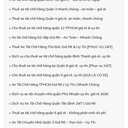
+ Thuê xe tải chở hàng Quận 3 nhanh chóng – an toàn – giá rẻ
+ Thuê xe tải chở hàng Quận 4 giá rẻ, an toàn, nhanh chóng
+ Cho thuê xe tải chở hàng quận 12 TPHCM giá rẻ & uy tín
+ Xe tải chở hàng Gò Vấp Giá Rẻ – An Toàn – Nhanh Chóng
+ Thuê Xe Tải Chở Hàng Thủ Đức Giá Rẻ & Uy Tín [PHỤC VỤ 24/7]
+ Dịch vụ cho thuê xe tải chở hàng quận Bình Thạnh giá rẻ, uy tín
+ Cho thuê xe tải chở hàng tại Quận 8 giá rẻ, uy tín [Phục vụ 24/7]
+ Cho thuê xe tải chở hàng quận 5 giá rẻ, uy tín [GỌI LÀ CÓ XE]
+ Xe Tải Chở Hàng TPHCM Giá Rẻ | Uy Tín | Nhanh Chóng
+ Dịch vụ xe tải chuyển nhà quận Phú Nhuận uy tín, giá rẻ 2026
+ Dịch Vụ Xe Tải Chở Hàng Quận Tân Bình 24/7 | Giá Rẻ
+ Thuê xe tải chở hàng quận 6 giá rẻ - Không phát sinh chi phí
+ Xe Tải Chuyển Nhà Quận 3 Giá Rẻ – Trọn Gói – Uy Tín