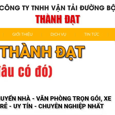
CÔNG TY TNHH VẬN TẢI ĐƯỜNG B
THÀNH ĐẠT
GIỚI THIỆU
DỊCH VỤ
TIN TỨC