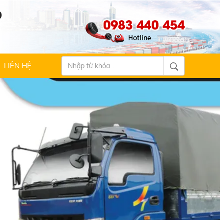
Ộ
0983 440 454
LIÊN HỆ