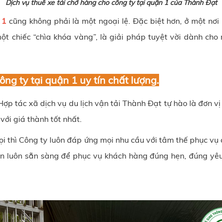
Dịch vụ thuê xe tải chở hàng cho công ty tại quận 1 của Thành Đạt
 1
cũng không phải là một ngoại lệ. Đặc biệt hơn, ở một nơ
 một chiếc “chìa khóa vàng”, là giải pháp tuyệt vời dành c
ng ty tại quận 1 uy tín chất lượng.
Hợp tác xã dịch vụ du lịch vận tải Thành Đạt tự hào là đơn v
với giá thành tốt nhất.
 gọi thì Công ty luôn đáp ứng mọi nhu cầu với tâm thế phục v
tấn luôn sẵn sàng để phục vụ khách hàng đúng hẹn, đúng yêu