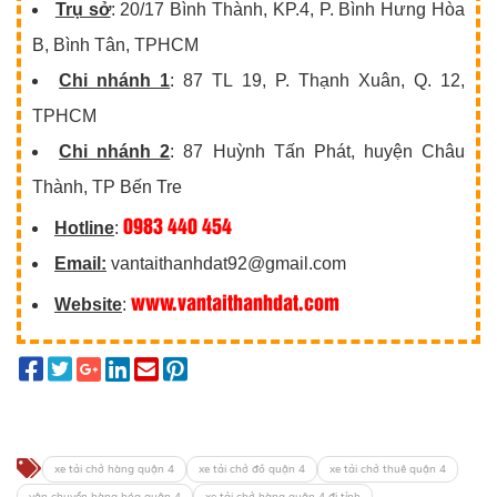
Trụ sở
: 20/17 Bình Thành, KP.4, P. Bình Hưng Hòa
B, Bình Tân, TPHCM
Chi nhánh 1
: 87 TL 19, P. Thạnh Xuân, Q. 12,
TPHCM
Chi nhánh 2
: 87 Huỳnh Tấn Phát, huyện Châu
Thành, TP Bến Tre
0983 440 454
Hotline
:
Email:
vantaithanhdat92@gmail.com
www.vantaithanhdat.com
Website
:
xe tải chở hàng quận 4
xe tải chở đồ quận 4
xe tải chở thuê quận 4
vận chuyển hàng hóa quận 4
xe tải chở hàng quận 4 đi tỉnh