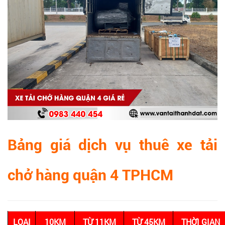
Bảng giá dịch vụ thuê xe tải
chở hàng quận 4 TPHCM
LOẠI
10KM
TỪ 11KM
TỪ 45KM
THỜI GIAN